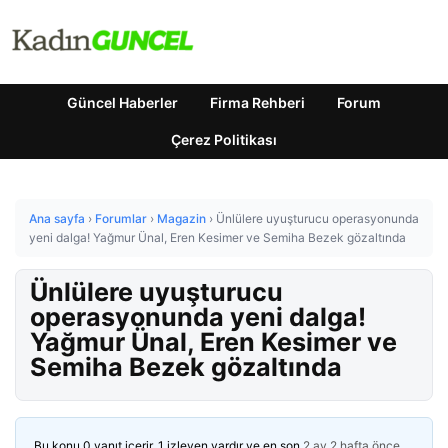
Güncel Haberler
Firma Rehberi
Forum
Çerez Politikası
Ana sayfa
›
Forumlar
›
Magazin
›
Ünlülere uyuşturucu operasyonunda
yeni dalga! Yağmur Ünal, Eren Kesimer ve Semiha Bezek gözaltında
Ünlülere uyuşturucu
operasyonunda yeni dalga!
Yağmur Ünal, Eren Kesimer ve
Semiha Bezek gözaltında
Bu konu 0 yanıt içerir, 1 izleyen vardır ve en son
2 ay 2 hafta önce