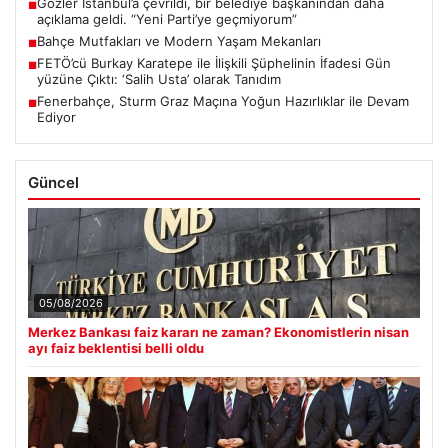
Gözler İstanbul’a çevrildi, bir belediye başkanından daha
■
açıklama geldi. “Yeni Parti’ye geçmiyorum”
Bahçe Mutfakları ve Modern Yaşam Mekanları
■
FETÖ’cü Burkay Karatepe ile İlişkili Şüphelinin İfadesi Gün
■
yüzüne Çıktı: ‘Salih Usta’ olarak Tanıdım
Fenerbahçe, Sturm Graz Maçına Yoğun Hazırlıklar ile Devam
■
Ediyor
Güncel
05/08/2026
Merkez Bankası faiz kararı ne zaman? Ekonomistlerin nisan
ayı faiz beklentisi belli oldu