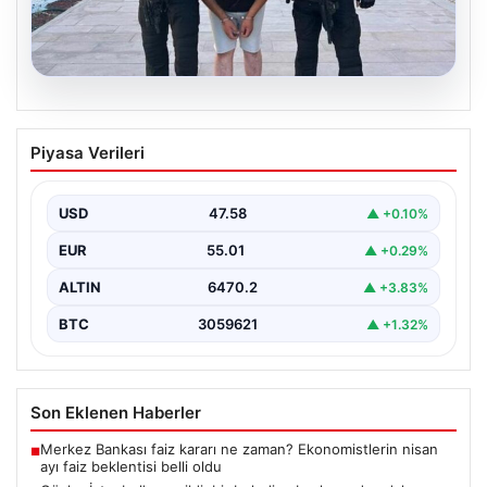
04.08.2026
FETÖ’cü Burkay Karatepe ile İlişkili
Piyasa Verileri
Şüphelinin İfadesi Gün yüzüne Çıktı:
‘Salih Usta’ olarak Tanıdım
USD
47.58
▲ +0.10%
15 Temmuz darbe girişiminde önemli bir rolü olan ve
Cumhurbaşkanı Recep Tayyip Erdoğan'a yönelik…
EUR
55.01
▲ +0.29%
ALTIN
6470.2
▲ +3.83%
BTC
3059621
▲ +1.32%
Son Eklenen Haberler
Merkez Bankası faiz kararı ne zaman? Ekonomistlerin nisan
■
ayı faiz beklentisi belli oldu