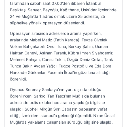
tarafından sabah saat 07.00’den itibaren İstanbul
Beşiktaş, Sarıyer, Beyoğlu, Kağıthane, Üsküdar ilçelerinde
24 ve Muğla’da 1 adres olmak üzere 25 adreste, 25
şüpheliye yönelik operasyon düzenlendi.
Operasyon sırasında adreslerde arama yapılırken,
aralarında Mabel Matiz (Fatih Karaca), Feyza Civelek,
Volkan Bahçekapılı, Onur Tuna, Berkay Şahin, Osman
Haktan Canevi, Aslıhan Turanlı, Kübra İmren Siyahdemir,
Mehmet Rahşan, Cansu Tekin, Özgür Deniz Cellat, Tarık
Tunca Bakır, Aycan Yağcı, Tuğçe Postoğlu ve Eda Dora,
Hanzade Gürkanlar, Yasemin İkbal’in gözaltına alındığı
öğrenildi.
Oyuncu Serenay Sarıkaya’nın yurt dışında olduğu
öğrenilirken, Şarkıcı Tan Taşçı’nın Muğla’da bulunan
adresinde polis ekiplerince arama yapıldığı bilgisine
ulaşıldı. Şüpheli Mirgün Sırrı Cabas’ın babasının vefat
ettiği, İzmir’den İstanbul’a geleceği öğrenildi. Niran Ünsal’ı
Muğla’da yakalama çalışmaları sürdüğü bilgisine ulaşıldı.