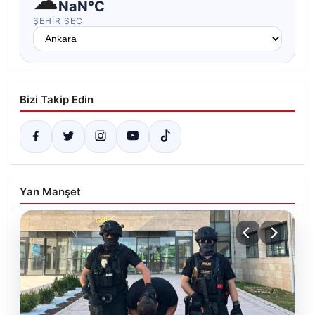
☁
NaN°C
ŞEHIR SEÇ
Bizi Takip Edin
Yan Manşet