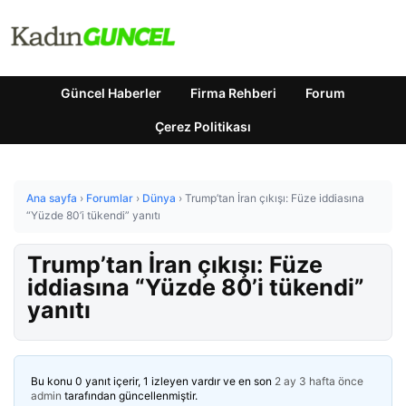
Güncel Haberler
Firma Rehberi
Forum
Çerez Politikası
Ana sayfa
›
Forumlar
›
Dünya
›
Trump’tan İran çıkışı: Füze iddiasına
“Yüzde 80’i tükendi” yanıtı
Trump’tan İran çıkışı: Füze
iddiasına “Yüzde 80’i tükendi”
yanıtı
Bu konu 0 yanıt içerir, 1 izleyen vardır ve en son
2 ay 3 hafta önce
admin
tarafından güncellenmiştir.