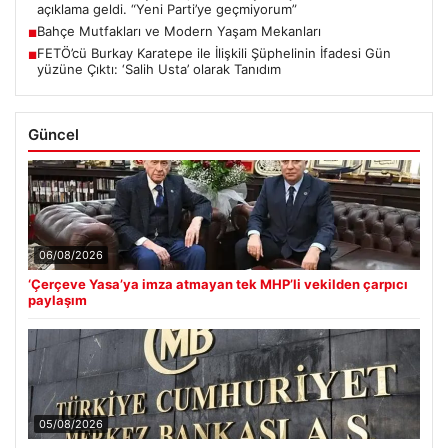
açıklama geldi. “Yeni Parti’ye geçmiyorum”
Bahçe Mutfakları ve Modern Yaşam Mekanları
■
FETÖ’cü Burkay Karatepe ile İlişkili Şüphelinin İfadesi Gün
■
yüzüne Çıktı: ‘Salih Usta’ olarak Tanıdım
Güncel
06/08/2026
‘Çerçeve Yasa’ya imza atmayan tek MHP’li vekilden çarpıcı
paylaşım
05/08/2026