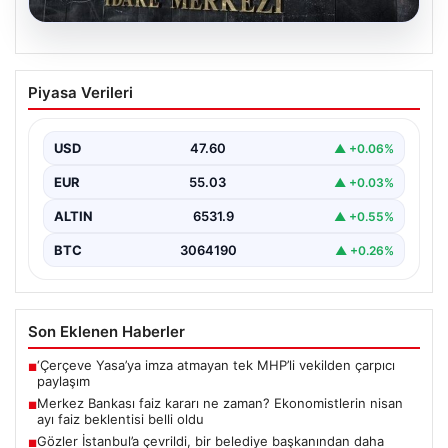
05.08.2026
Merkez Bankası faiz kararı ne zaman?
Piyasa Verileri
Ekonomistlerin nisan ayı faiz beklentisi
belli oldu
USD
47.60
▲ +0.06%
EUR
55.03
▲ +0.03%
ALTIN
6531.9
▲ +0.55%
BTC
3064190
▲ +0.26%
Son Eklenen Haberler
‘Çerçeve Yasa’ya imza atmayan tek MHP’li vekilden çarpıcı
■
paylaşım
Merkez Bankası faiz kararı ne zaman? Ekonomistlerin nisan
■
ayı faiz beklentisi belli oldu
Gözler İstanbul’a çevrildi, bir belediye başkanından daha
■