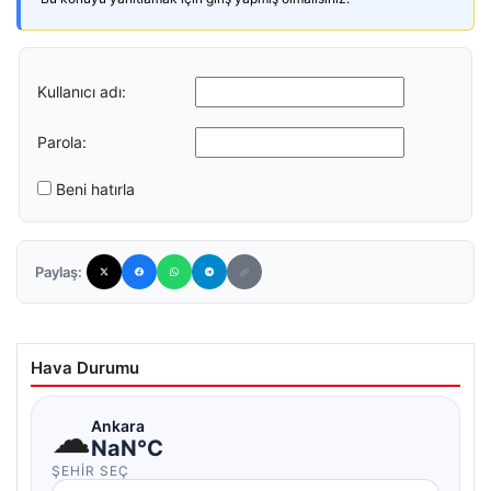
Kullanıcı adı:
Parola:
Beni hatırla
Paylaş:
Hava Durumu
☁
Ankara
NaN°C
ŞEHIR SEÇ