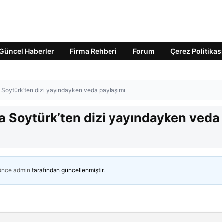
Güncel Haberler
Firma Rehberi
Forum
Çerez Politikas
a Soytürk’ten dizi yayındayken veda paylaşımı
ia Soytürk’ten dizi yayındayken veda
 önce
admin
tarafından güncellenmiştir.