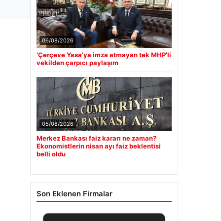
06/08/2026
‘Çerçeve Yasa’ya imza atmayan tek MHP’li
vekilden çarpıcı paylaşım
05/08/2026
Merkez Bankası faiz kararı ne zaman?
Ekonomistlerin nisan ayı faiz beklentisi
belli oldu
Son Eklenen Firmalar