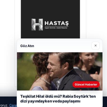
×
Göz Atın
Hastaş Beton
26/05/2026
Güncel Haberler
Teşkilat Hilal öldü mü? Rabia Soytürk’ten
dizi yayındayken veda paylaşımı
ıyoruz.
Çerez Politikamız
Reddet
Kabul Et