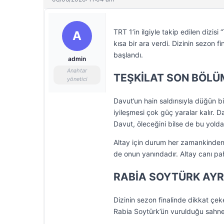
TRT 1’in ilgiyle takip edilen dizis
A
kısa bir ara verdi. Dizinin sezon f
başlandı.
admin
Anahtar
TEŞKİLAT SON BÖLÜ
yönetici
Davut’un hain saldırısıyla düğün 
iyileşmesi çok güç yaralar kalır.
Davut, öleceğini bilse de bu yolda
Altay için durum her zamankinden
de onun yanındadır. Altay canı p
RABİA SOYTÜRK AYR
Dizinin sezon finalinde dikkat çeke
Rabia Soytürk’ün vurulduğu sahne 