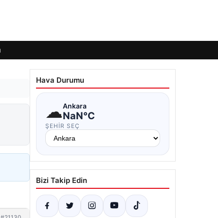
ı
Hava Durumu
☁
Ankara
NaN°C
ŞEHIR SEÇ
Bizi Takip Edin
#21130