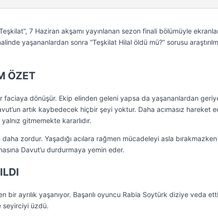
i “Teşkilat”, 7 Haziran akşamı yayınlanan sezon finali bölümüyle ekranla
inalinde yaşananlardan sonra “Teşkilat Hilal öldü mü?” sorusu araştırıl
M ÖZET
bir faciaya dönüşür. Ekip elinden geleni yapsa da yaşananlardan geriy
 Davut’un artık kaybedecek hiçbir şeyi yoktur. Daha acımasız hareket 
 yalnız gitmemekte kararlıdır.
 daha zordur. Yaşadığı acılara rağmen mücadeleyi asla bırakmazken
ahasına Davut’u durdurmaya yemin eder.
ILDI
n bir ayrılık yaşanıyor. Başarılı oyuncu Rabia Soytürk diziye veda etti
seyirciyi üzdü.