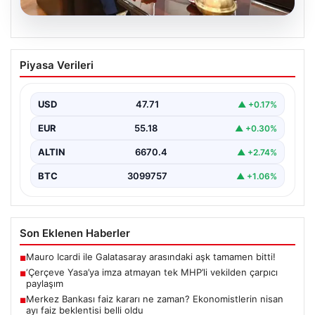
06.08.2026
‘Çerçeve Yasa’ya imza atmayan tek
Piyasa Verileri
MHP’li vekilden çarpıcı paylaşım
USD
47.71
▲ +0.17%
EUR
55.18
▲ +0.30%
ALTIN
6670.4
▲ +2.74%
BTC
3099757
▲ +1.06%
Son Eklenen Haberler
Mauro Icardi ile Galatasaray arasındaki aşk tamamen bitti!
■
‘Çerçeve Yasa’ya imza atmayan tek MHP’li vekilden çarpıcı
■
paylaşım
Merkez Bankası faiz kararı ne zaman? Ekonomistlerin nisan
■
ayı faiz beklentisi belli oldu