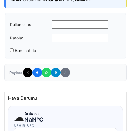
Kullanıcı adı:
Parola:
Beni hatırla
Paylaş:
Hava Durumu
☁
Ankara
NaN°C
ŞEHIR SEÇ