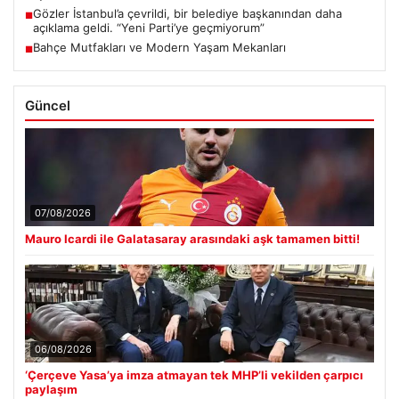
Gözler İstanbul’a çevrildi, bir belediye başkanından daha
■
açıklama geldi. “Yeni Parti’ye geçmiyorum”
Bahçe Mutfakları ve Modern Yaşam Mekanları
■
Güncel
07/08/2026
Mauro Icardi ile Galatasaray arasındaki aşk tamamen bitti!
06/08/2026
‘Çerçeve Yasa’ya imza atmayan tek MHP’li vekilden çarpıcı
paylaşım