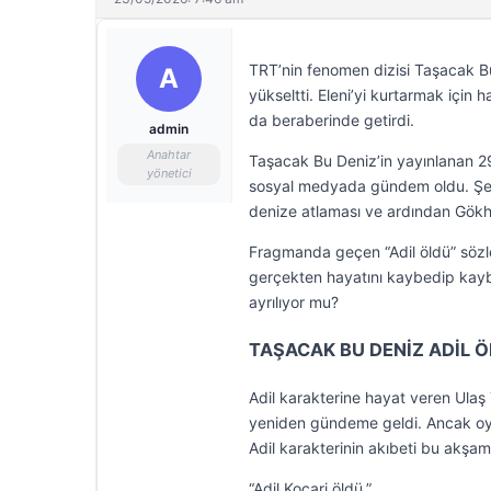
TRT’nin fenomen dizisi Taşacak B
A
yükseltti. Eleni’yi kurtarmak için h
da beraberinde getirdi.
admin
Anahtar
Taşacak Bu Deniz’in yayınlanan 29
yönetici
sosyal medyada gündem oldu. Şerif’
denize atlaması ve ardından Gökha
Fragmanda geçen “Adil öldü” sözle
gerçekten hayatını kaybedip kaybe
ayrılıyor mu?
TAŞACAK BU DENİZ ADİL 
Adil karakterine hayat veren Ulaş
yeniden gündeme geldi. Ancak oyun
Adil karakterinin akıbeti bu akşam
“Adil Koçari öldü.”