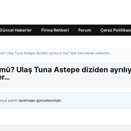
Güncel Haberler
Firma Rehberi
Forum
Çerez Politikas
mü? Ulaş Tuna Astepe diziden ayrılıyor mu? İşte tüm merak edilenler…
mü? Ulaş Tuna Astepe diziden ayrılı
er…
 önce
admin
tarafından güncellenmiştir.