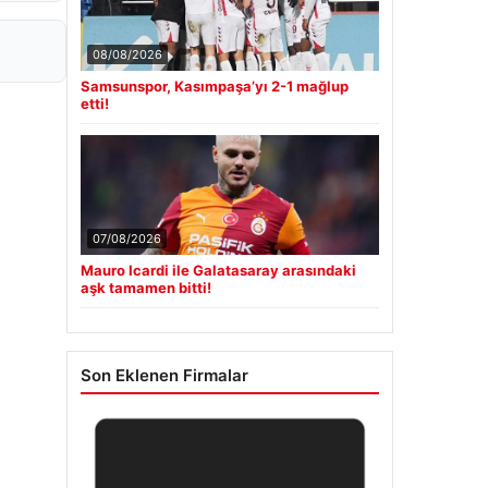
08/08/2026
Samsunspor, Kasımpaşa’yı 2-1 mağlup
etti!
07/08/2026
Mauro Icardi ile Galatasaray arasındaki
aşk tamamen bitti!
Son Eklenen Firmalar