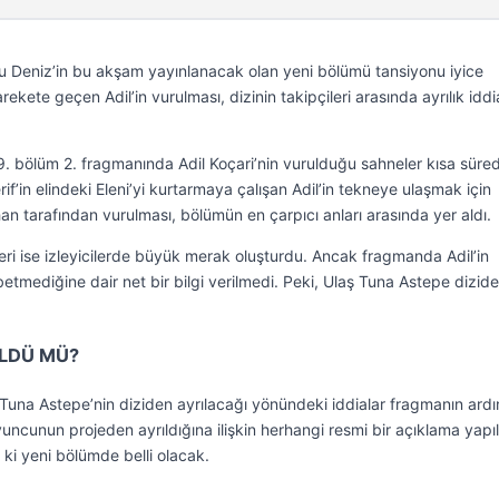
u Deniz’in bu akşam yayınlanacak olan yeni bölümü tansiyonu iyice
arekete geçen Adil’in vurulması, dizinin takipçileri arasında ayrılık iddia
. bölüm 2. fragmanında Adil Koçari’nin vurulduğu sahneler kısa süre
in elindeki Eleni’yi kurtarmaya çalışan Adil’in tekneye ulaşmak için
n tarafından vurulması, bölümün en çarpıcı anları arasında yer aldı.
ri ise izleyicilerde büyük merak oluşturdu. Ancak fragmanda Adil’in
tmediğine dair net bir bilgi verilmedi. Peki, Ulaş Tuna Astepe dizid
ÖLDÜ MÜ?
 Tuna Astepe’nin diziden ayrılacağı yönündeki iddialar fragmanın ard
cunun projeden ayrıldığına ilişkin herhangi resmi bir açıklama yapı
 ki yeni bölümde belli olacak.