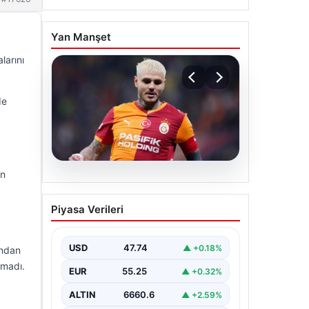
Yan Manşet
larını
de
en
07.08.2026
Mauro Icardi ile
Piyasa Verileri
Galatasaray arasındaki
aşk tamamen bitti!
USD
47.74
▲ +0.18%
ından
lmadı.
EUR
55.25
▲ +0.32%
ALTIN
6660.6
▲ +2.59%