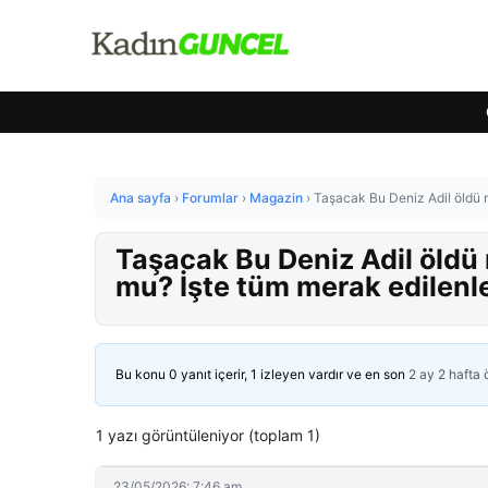
Ana sayfa
›
Forumlar
›
Magazin
›
Taşacak Bu Deniz Adil öldü 
Taşacak Bu Deniz Adil öldü 
mu? İşte tüm merak edilenl
Bu konu 0 yanıt içerir, 1 izleyen vardır ve en son
2 ay 2 hafta
1 yazı görüntüleniyor (toplam 1)
23/05/2026: 7:46 am