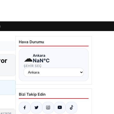
ı
Hava Durumu
☁
Ankara
yor
NaN°C
ŞEHIR SEÇ
Bizi Takip Edin
#17626