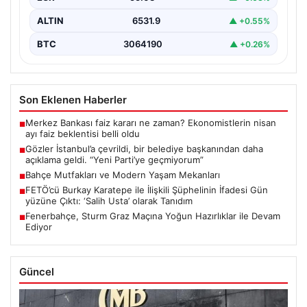
ALTIN
6531.9
▲ +0.55%
BTC
3064190
▲ +0.26%
Son Eklenen Haberler
Merkez Bankası faiz kararı ne zaman? Ekonomistlerin nisan
■
ayı faiz beklentisi belli oldu
Gözler İstanbul’a çevrildi, bir belediye başkanından daha
■
açıklama geldi. “Yeni Parti’ye geçmiyorum”
Bahçe Mutfakları ve Modern Yaşam Mekanları
■
FETÖ’cü Burkay Karatepe ile İlişkili Şüphelinin İfadesi Gün
■
yüzüne Çıktı: ‘Salih Usta’ olarak Tanıdım
Fenerbahçe, Sturm Graz Maçına Yoğun Hazırlıklar ile Devam
■
Ediyor
Güncel