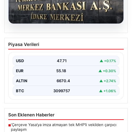
05.08.2026
Merkez Bankası faiz kararı ne zaman?
Piyasa Verileri
Ekonomistlerin nisan ayı faiz beklentisi
belli oldu
USD
47.71
▲ +0.17%
EUR
55.18
▲ +0.30%
ALTIN
6670.4
▲ +2.74%
BTC
3099757
▲ +1.06%
Son Eklenen Haberler
‘Çerçeve Yasa’ya imza atmayan tek MHP’li vekilden çarpıcı
■
paylaşım