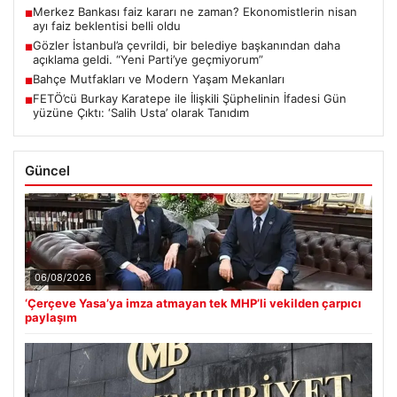
Merkez Bankası faiz kararı ne zaman? Ekonomistlerin nisan
■
ayı faiz beklentisi belli oldu
Gözler İstanbul’a çevrildi, bir belediye başkanından daha
■
açıklama geldi. “Yeni Parti’ye geçmiyorum”
Bahçe Mutfakları ve Modern Yaşam Mekanları
■
FETÖ’cü Burkay Karatepe ile İlişkili Şüphelinin İfadesi Gün
■
yüzüne Çıktı: ‘Salih Usta’ olarak Tanıdım
Güncel
06/08/2026
‘Çerçeve Yasa’ya imza atmayan tek MHP’li vekilden çarpıcı
paylaşım