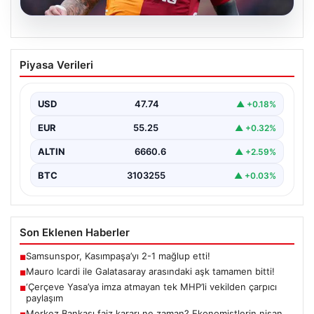
07.08.2026
Mauro Icardi ile Galatasaray arasındaki
Piyasa Verileri
aşk tamamen bitti!
USD
47.74
▲ +0.18%
EUR
55.25
▲ +0.32%
ALTIN
6660.6
▲ +2.59%
BTC
3103255
▲ +0.03%
Son Eklenen Haberler
Samsunspor, Kasımpaşa’yı 2-1 mağlup etti!
■
Mauro Icardi ile Galatasaray arasındaki aşk tamamen bitti!
■
‘Çerçeve Yasa’ya imza atmayan tek MHP’li vekilden çarpıcı
■
paylaşım
Merkez Bankası faiz kararı ne zaman? Ekonomistlerin nisan