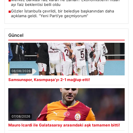
■
ayı faiz beklentisi belli oldu
Gözler İstanbul’a çevrildi, bir belediye başkanından daha
■
açıklama geldi. “Yeni Parti’ye geçmiyorum”
Güncel
08/08/2026
Samsunspor, Kasımpaşa’yı 2-1 mağlup etti!
07/08/2026
Mauro Icardi ile Galatasaray arasındaki aşk tamamen bitti!