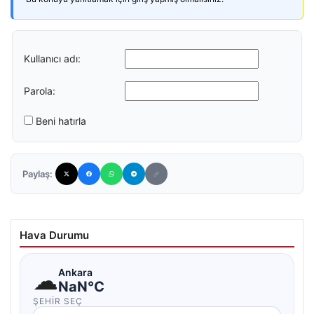
Kullanıcı adı:
Parola:
Beni hatırla
Paylaş:
Hava Durumu
☁
Ankara
NaN°C
ŞEHIR SEÇ