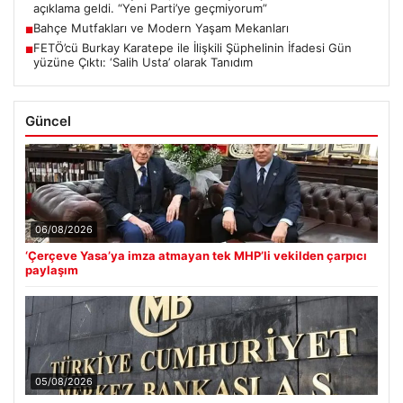
açıklama geldi. “Yeni Parti’ye geçmiyorum”
Bahçe Mutfakları ve Modern Yaşam Mekanları
■
FETÖ’cü Burkay Karatepe ile İlişkili Şüphelinin İfadesi Gün
■
yüzüne Çıktı: ‘Salih Usta’ olarak Tanıdım
Güncel
06/08/2026
‘Çerçeve Yasa’ya imza atmayan tek MHP’li vekilden çarpıcı
paylaşım
05/08/2026