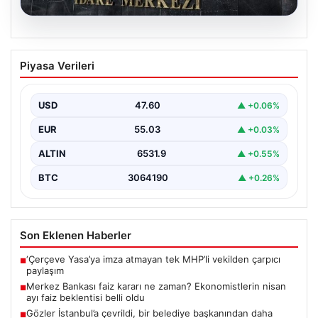
05.08.2026
Merkez Bankası faiz kararı ne zaman?
Piyasa Verileri
Ekonomistlerin nisan ayı faiz beklentisi
belli oldu
USD
47.60
▲ +0.06%
EUR
55.03
▲ +0.03%
ALTIN
6531.9
▲ +0.55%
BTC
3064190
▲ +0.26%
Son Eklenen Haberler
‘Çerçeve Yasa’ya imza atmayan tek MHP’li vekilden çarpıcı
■
paylaşım
Merkez Bankası faiz kararı ne zaman? Ekonomistlerin nisan
■
ayı faiz beklentisi belli oldu
Gözler İstanbul’a çevrildi, bir belediye başkanından daha
■