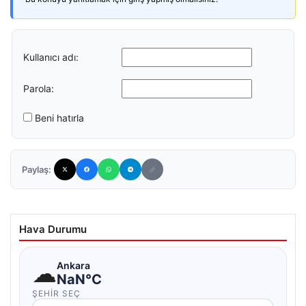
Kullanıcı adı:
Parola:
Beni hatırla
Paylaş:
Hava Durumu
☁
Ankara
NaN°C
ŞEHIR SEÇ