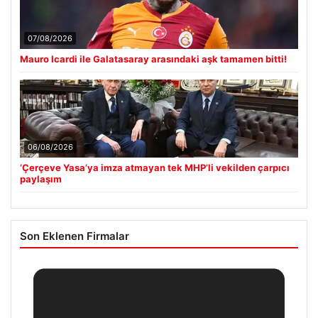
07/08/2026
Mauro Icardi ile Galatasaray arasındaki aşk tamamen bitti!
06/08/2026
‘Çerçeve Yasa’ya imza atmayan tek MHP’li vekilden çarpıcı
paylaşım
Son Eklenen Firmalar