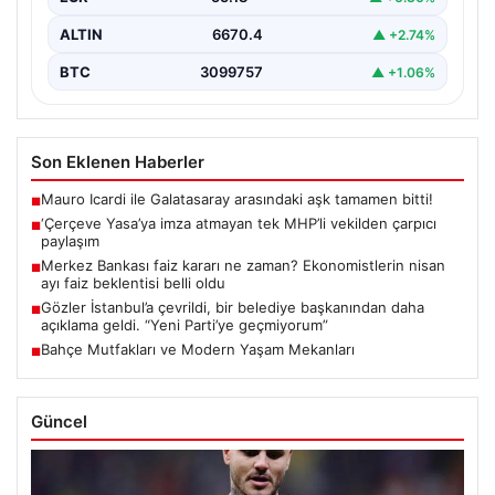
ALTIN
6670.4
▲ +2.74%
BTC
3099757
▲ +1.06%
Son Eklenen Haberler
Mauro Icardi ile Galatasaray arasındaki aşk tamamen bitti!
■
‘Çerçeve Yasa’ya imza atmayan tek MHP’li vekilden çarpıcı
■
paylaşım
Merkez Bankası faiz kararı ne zaman? Ekonomistlerin nisan
■
ayı faiz beklentisi belli oldu
Gözler İstanbul’a çevrildi, bir belediye başkanından daha
■
açıklama geldi. “Yeni Parti’ye geçmiyorum”
Bahçe Mutfakları ve Modern Yaşam Mekanları
■
Güncel