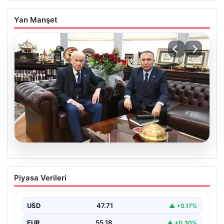
Yan Manşet
06.08.2026
‘Çerçeve Yasa’ya imza atmayan tek
Piyasa Verileri
MHP’li vekilden çarpıcı paylaşım
USD
47.71
▲ +0.17%
EUR
55.18
▲ +0.30%