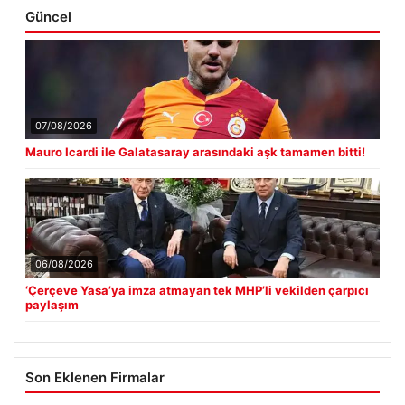
Güncel
07/08/2026
Mauro Icardi ile Galatasaray arasındaki aşk tamamen bitti!
06/08/2026
‘Çerçeve Yasa’ya imza atmayan tek MHP’li vekilden çarpıcı
paylaşım
Son Eklenen Firmalar