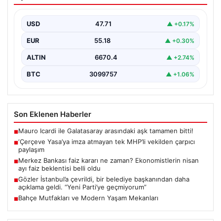
MHP’li vekilden çarpıcı paylaşım
USD
47.71
▲ +0.17%
EUR
55.18
▲ +0.30%
ALTIN
6670.4
▲ +2.74%
BTC
3099757
▲ +1.06%
Son Eklenen Haberler
Mauro Icardi ile Galatasaray arasındaki aşk tamamen bitti!
■
‘Çerçeve Yasa’ya imza atmayan tek MHP’li vekilden çarpıcı
■
paylaşım
Merkez Bankası faiz kararı ne zaman? Ekonomistlerin nisan
■
ayı faiz beklentisi belli oldu
Gözler İstanbul’a çevrildi, bir belediye başkanından daha
■
açıklama geldi. “Yeni Parti’ye geçmiyorum”
Bahçe Mutfakları ve Modern Yaşam Mekanları
■