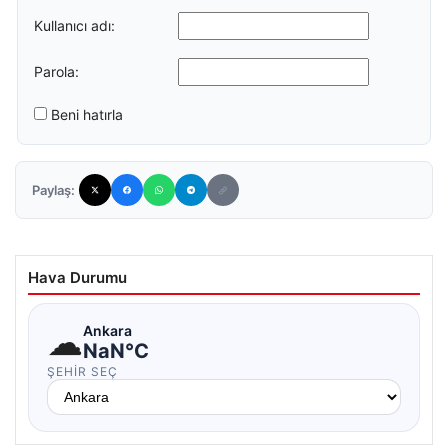
Kullanıcı adı:
Parola:
Beni hatırla
Paylaş:
Hava Durumu
☁
Ankara
NaN°C
ŞEHIR SEÇ