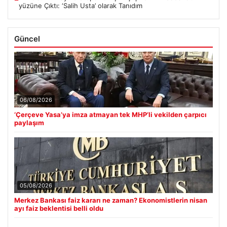
yüzüne Çıktı: ‘Salih Usta’ olarak Tanıdım
Güncel
06/08/2026
‘Çerçeve Yasa’ya imza atmayan tek MHP’li vekilden çarpıcı
paylaşım
05/08/2026
Merkez Bankası faiz kararı ne zaman? Ekonomistlerin nisan
ayı faiz beklentisi belli oldu