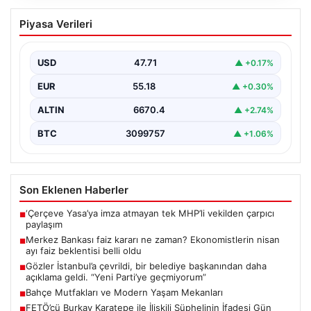
Merkez Bankası faiz kararı ne zaman?
Piyasa Verileri
Ekonomistlerin nisan ayı faiz beklentisi
belli oldu
USD
47.71
▲ +0.17%
EUR
55.18
▲ +0.30%
ALTIN
6670.4
▲ +2.74%
BTC
3099757
▲ +1.06%
Son Eklenen Haberler
‘Çerçeve Yasa’ya imza atmayan tek MHP’li vekilden çarpıcı
■
paylaşım
Merkez Bankası faiz kararı ne zaman? Ekonomistlerin nisan
■
ayı faiz beklentisi belli oldu
Gözler İstanbul’a çevrildi, bir belediye başkanından daha
■
açıklama geldi. “Yeni Parti’ye geçmiyorum”
Bahçe Mutfakları ve Modern Yaşam Mekanları
■
FETÖ’cü Burkay Karatepe ile İlişkili Şüphelinin İfadesi Gün
■