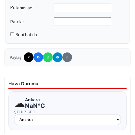
Kullanıcı adı:
Parola:
Beni hatırla
Paylaş:
Hava Durumu
☁
Ankara
NaN°C
ŞEHIR SEÇ