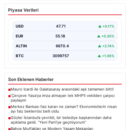
‘Çerçeve Yasa’ya imza atmayan tek
Piyasa Verileri
MHP’li vekilden çarpıcı paylaşım
USD
47.71
▲ +0.17%
EUR
55.18
▲ +0.30%
ALTIN
6670.4
▲ +2.74%
BTC
3099757
▲ +1.06%
Son Eklenen Haberler
Mauro Icardi ile Galatasaray arasındaki aşk tamamen bitti!
■
‘Çerçeve Yasa’ya imza atmayan tek MHP’li vekilden çarpıcı
■
paylaşım
Merkez Bankası faiz kararı ne zaman? Ekonomistlerin nisan
■
ayı faiz beklentisi belli oldu
Gözler İstanbul’a çevrildi, bir belediye başkanından daha
■
açıklama geldi. “Yeni Parti’ye geçmiyorum”
Bahçe Mutfakları ve Modern Yaşam Mekanları
■