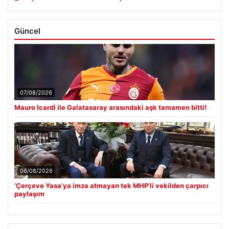
Güncel
07/08/2026
Mauro Icardi ile Galatasaray arasındaki aşk tamamen bitti!
06/08/2026
‘Çerçeve Yasa’ya imza atmayan tek MHP’li vekilden çarpıcı
paylaşım