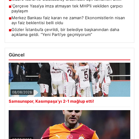
‘Çerçeve Yasa’ya imza atmayan tek MHP’li vekilden çarpıcı
■
paylaşım
Merkez Bankası faiz kararı ne zaman? Ekonomistlerin nisan
■
ayı faiz beklentisi belli oldu
Gözler İstanbul’a çevrildi, bir belediye başkanından daha
■
açıklama geldi. “Yeni Parti’ye geçmiyorum”
Güncel
08/08/2026
Samsunspor, Kasımpaşa’yı 2-1 mağlup etti!