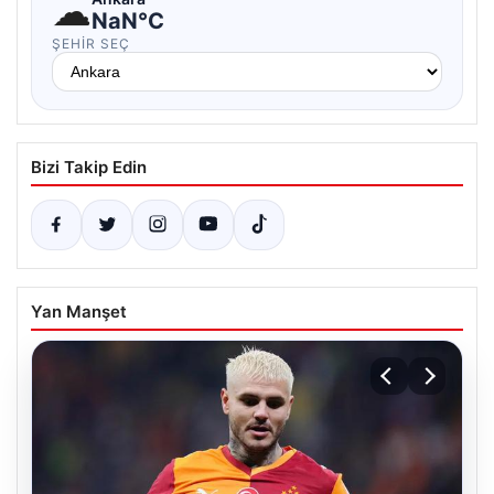
☁
NaN°C
ŞEHIR SEÇ
Bizi Takip Edin
Yan Manşet