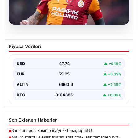
07.08.2026
Mauro Icardi ile Galatasaray arasındaki
Piyasa Verileri
aşk tamamen bitti!
USD
47.74
▲ +0.18%
EUR
55.25
▲ +0.32%
ALTIN
6660.6
▲ +2.59%
BTC
3104885
▲ +0.06%
Son Eklenen Haberler
Samsunspor, Kasımpaşa’yı 2-1 mağlup etti!
■
Mauro Icardi ile Galatasaray arasındaki aşk tamamen bitti!
■