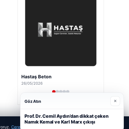
Hastaş Beton
26/05/2026
×
Göz Atın
Prof. Dr. Cemil Aydın’dan dikkat çeken
Namık Kemal ve Karl Marx çıkışı
ıyoruz.
Çerez Politikamız
Reddet
Kabul Et