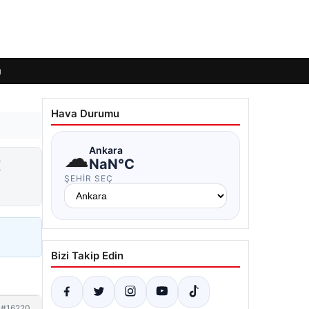
ı
Hava Durumu
☁
Ankara
x
NaN°C
ŞEHIR SEÇ
Bizi Takip Edin
#16220