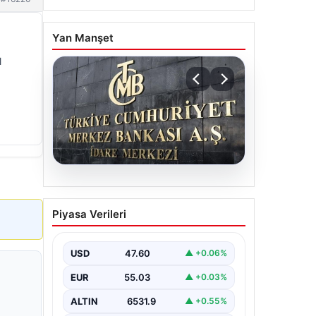
Yan Manşet
l
05.08.2026
Merkez Bankası faiz kararı
Piyasa Verileri
ne zaman? Ekonomistlerin
nisan ayı faiz beklentisi
belli oldu
USD
47.60
▲ +0.06%
EUR
55.03
▲ +0.03%
ALTIN
6531.9
▲ +0.55%