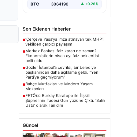
BTC
3064190
▲ +0.26%
Son Eklenen Haberler
‘Çerçeve Yasa’ya imza atmayan tek MHP’li
■
vekilden çarpıcı paylaşım
Merkez Bankası faiz kararı ne zaman?
■
Ekonomistlerin nisan ayı faiz beklentisi
belli oldu
Gözler İstanbul’a çevrildi, bir belediye
■
başkanından daha açıklama geldi. “Yeni
Parti’ye geçmiyorum”
Bahçe Mutfakları ve Modern Yaşam
■
Mekanları
FETÖ’cü Burkay Karatepe ile İlişkili
■
Şüphelinin İfadesi Gün yüzüne Çıktı: ‘Salih
Usta’ olarak Tanıdım
Güncel