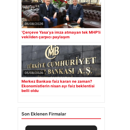
06/08/2026
‘Çerçeve Yasa’ya imza atmayan tek MHP’li
vekilden çarpıcı paylaşım
05/08/2026
Merkez Bankası faiz kararı ne zaman?
Ekonomistlerin nisan ayı faiz beklentisi
belli oldu
Son Eklenen Firmalar