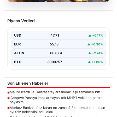
06.08.2026
‘Çerçeve Yasa’ya imza atmayan tek
Piyasa Verileri
MHP’li vekilden çarpıcı paylaşım
USD
47.71
▲ +0.17%
EUR
55.18
▲ +0.30%
ALTIN
6670.4
▲ +2.74%
BTC
3099757
▲ +1.06%
Son Eklenen Haberler
Mauro Icardi ile Galatasaray arasındaki aşk tamamen bitti!
■
‘Çerçeve Yasa’ya imza atmayan tek MHP’li vekilden çarpıcı
■
paylaşım
Merkez Bankası faiz kararı ne zaman? Ekonomistlerin nisan
■
ayı faiz beklentisi belli oldu