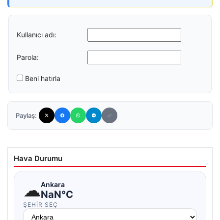
Kullanıcı adı:
Parola:
Beni hatırla
Paylaş:
Hava Durumu
☁
Ankara
NaN°C
ŞEHIR SEÇ