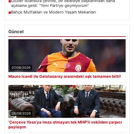
Gözler İstanbul’a çevrildi, bir belediye başkanından daha
■
açıklama geldi. “Yeni Parti’ye geçmiyorum”
Bahçe Mutfakları ve Modern Yaşam Mekanları
■
Güncel
07/08/2026
Mauro Icardi ile Galatasaray arasındaki aşk tamamen bitti!
06/08/2026
‘Çerçeve Yasa’ya imza atmayan tek MHP’li vekilden çarpıcı
paylaşım