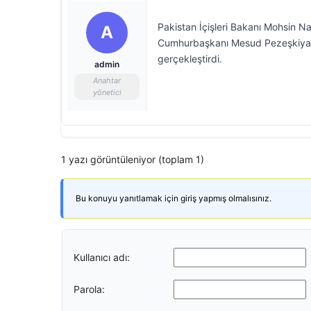
Pakistan İçişleri Bakanı Mohsin Naq
A
Cumhurbaşkanı Mesud Pezeşkiyan 
gerçekleştirdi.
admin
Anahtar
yönetici
1 yazı görüntüleniyor (toplam 1)
Bu konuyu yanıtlamak için giriş yapmış olmalısınız.
Kullanıcı adı:
Parola: