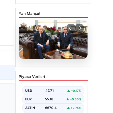
Yan Manşet
06.08.2026
‘Çerçeve Yasa’ya imza
Piyasa Verileri
atmayan tek MHP’li
vekilden çarpıcı paylaşım
USD
47.71
▲ +0.17%
EUR
55.18
▲ +0.30%
ALTIN
6670.4
▲ +2.74%