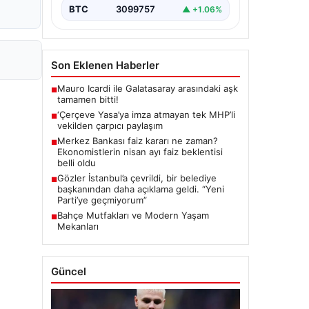
BTC
3099757
▲ +1.06%
Son Eklenen Haberler
Mauro Icardi ile Galatasaray arasındaki aşk
■
tamamen bitti!
‘Çerçeve Yasa’ya imza atmayan tek MHP’li
■
vekilden çarpıcı paylaşım
Merkez Bankası faiz kararı ne zaman?
■
Ekonomistlerin nisan ayı faiz beklentisi
belli oldu
Gözler İstanbul’a çevrildi, bir belediye
■
başkanından daha açıklama geldi. “Yeni
Parti’ye geçmiyorum”
Bahçe Mutfakları ve Modern Yaşam
■
Mekanları
Güncel