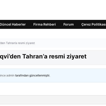
Güncel Haberler
Firma Rehberi
Forum
Çerez Politikas
’den Tahran’a resmi ziyaret
qvi’den Tahran’a resmi ziyaret
 önce
admin
tarafından güncellenmiştir.