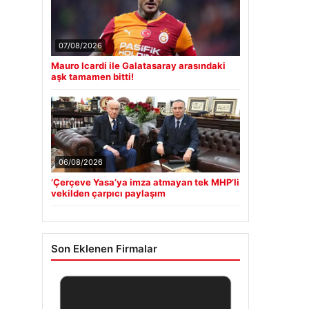
07/08/2026
Mauro Icardi ile Galatasaray arasındaki
aşk tamamen bitti!
06/08/2026
‘Çerçeve Yasa’ya imza atmayan tek MHP’li
vekilden çarpıcı paylaşım
Son Eklenen Firmalar