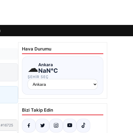
ı
Hava Durumu
☁
Ankara
NaN°C
ŞEHIR SEÇ
Bizi Takip Edin
#16725