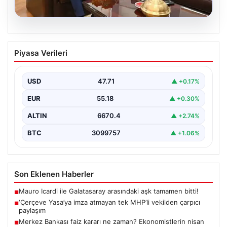
06.08.2026
‘Çerçeve Yasa’ya imza atmayan tek
Piyasa Verileri
MHP’li vekilden çarpıcı paylaşım
USD
47.71
▲ +0.17%
EUR
55.18
▲ +0.30%
ALTIN
6670.4
▲ +2.74%
BTC
3099757
▲ +1.06%
Son Eklenen Haberler
Mauro Icardi ile Galatasaray arasındaki aşk tamamen bitti!
■
‘Çerçeve Yasa’ya imza atmayan tek MHP’li vekilden çarpıcı
■
paylaşım
Merkez Bankası faiz kararı ne zaman? Ekonomistlerin nisan
■