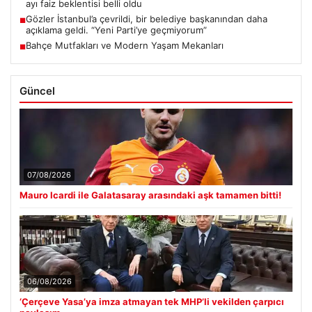
ayı faiz beklentisi belli oldu
Gözler İstanbul’a çevrildi, bir belediye başkanından daha
■
açıklama geldi. “Yeni Parti’ye geçmiyorum”
Bahçe Mutfakları ve Modern Yaşam Mekanları
■
Güncel
07/08/2026
Mauro Icardi ile Galatasaray arasındaki aşk tamamen bitti!
06/08/2026
‘Çerçeve Yasa’ya imza atmayan tek MHP’li vekilden çarpıcı