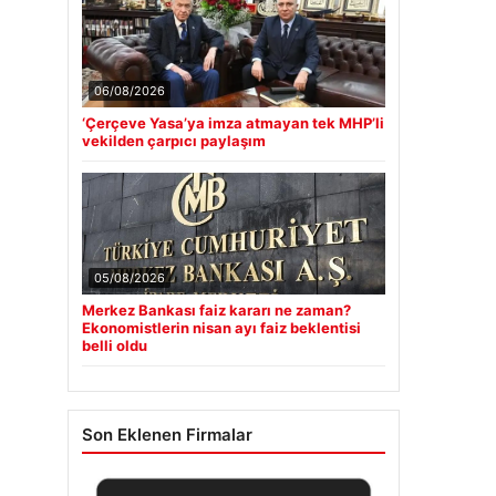
06/08/2026
‘Çerçeve Yasa’ya imza atmayan tek MHP’li
vekilden çarpıcı paylaşım
05/08/2026
Merkez Bankası faiz kararı ne zaman?
Ekonomistlerin nisan ayı faiz beklentisi
belli oldu
Son Eklenen Firmalar