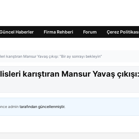
Güncel Haberler
Firma Rehberi
Forum
Çerez Politikas
ri karıştıran Mansur Yavaş çıkışı: “Bir ay sonrayı bekleyin”
sleri karıştıran Mansur Yavaş çıkışı
 önce
admin
tarafından güncellenmiştir.