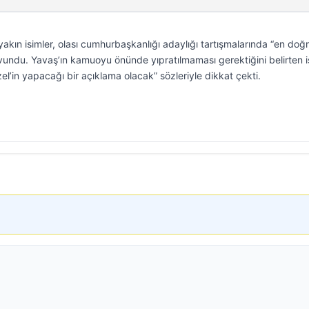
kın isimler, olası cumhurbaşkanlığı adaylığı tartışmalarında “en doğ
ndu. Yavaş’ın kamuoyu önünde yıpratılmaması gerektiğini belirten is
el’in yapacağı bir açıklama olacak” sözleriyle dikkat çekti.