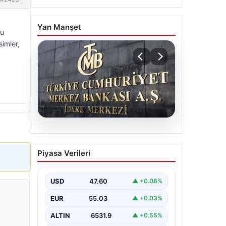
Yan Manşet
ru
imler,
05.08.2026
Merkez Bankası faiz kararı
Piyasa Verileri
ne zaman? Ekonomistlerin
nisan ayı faiz beklentisi
belli oldu
USD
47.60
▲ +0.06%
EUR
55.03
▲ +0.03%
ALTIN
6531.9
▲ +0.55%