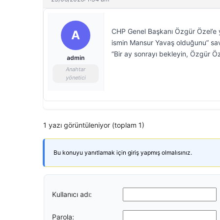
CHP Genel Başkanı Özgür Özel’e ya
A
ismin Mansur Yavaş olduğunu” savu
“Bir ay sonrayı bekleyin, Özgür Öz
admin
Anahtar
yönetici
1 yazı görüntüleniyor (toplam 1)
Bu konuyu yanıtlamak için giriş yapmış olmalısınız.
Kullanıcı adı:
Parola: