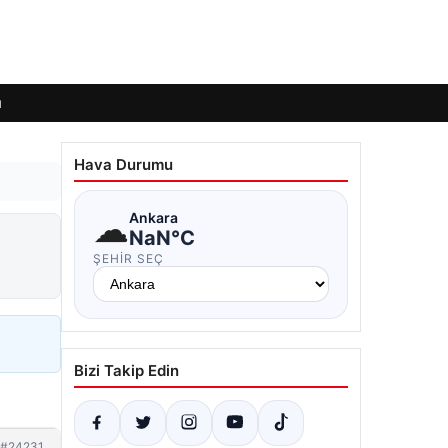
ı
Hava Durumu
☁
Ankara
:
NaN°C
ŞEHIR SEÇ
Bizi Takip Edin
#24231