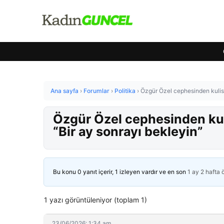
Ana sayfa
›
Forumlar
›
Politika
›
Özgür Özel cephesinden kulisle
Özgür Özel cephesinden kuli
“Bir ay sonrayı bekleyin”
Bu konu 0 yanıt içerir, 1 izleyen vardır ve en son
1 ay 2 hafta
1 yazı görüntüleniyor (toplam 1)
23/06/2026: 1:34 am