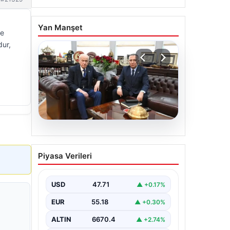
Yan Manşet
le
dur,
06.08.2026
‘Çerçeve Yasa’ya imza
Piyasa Verileri
atmayan tek MHP’li
vekilden çarpıcı paylaşım
USD
47.71
▲ +0.17%
EUR
55.18
▲ +0.30%
ALTIN
6670.4
▲ +2.74%