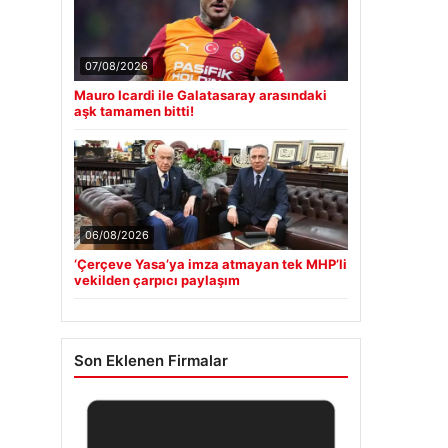
07/08/2026
Mauro Icardi ile Galatasaray arasındaki
aşk tamamen bitti!
06/08/2026
‘Çerçeve Yasa’ya imza atmayan tek MHP’li
vekilden çarpıcı paylaşım
Son Eklenen Firmalar