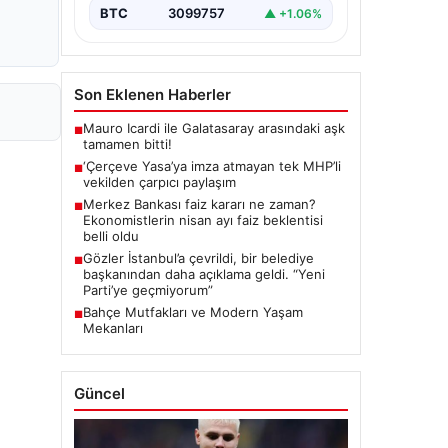
BTC
3099757
▲ +1.06%
Son Eklenen Haberler
Mauro Icardi ile Galatasaray arasındaki aşk
■
tamamen bitti!
‘Çerçeve Yasa’ya imza atmayan tek MHP’li
■
vekilden çarpıcı paylaşım
Merkez Bankası faiz kararı ne zaman?
■
Ekonomistlerin nisan ayı faiz beklentisi
belli oldu
Gözler İstanbul’a çevrildi, bir belediye
■
başkanından daha açıklama geldi. “Yeni
Parti’ye geçmiyorum”
Bahçe Mutfakları ve Modern Yaşam
■
Mekanları
Güncel