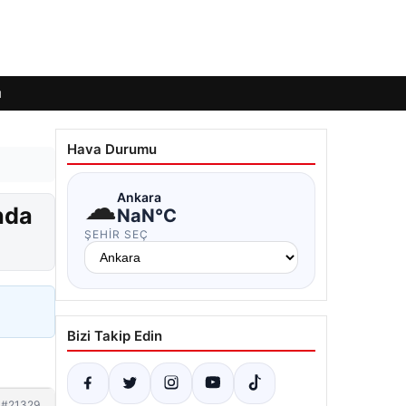
ı
Hava Durumu
☁
Ankara
nda
NaN°C
ŞEHIR SEÇ
Bizi Takip Edin
#21329