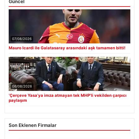
Güncel
07/08/2026
Mauro Icardi ile Galatasaray arasındaki aşk tamamen bitti!
06/08/2026
‘Çerçeve Yasa’ya imza atmayan tek MHP’li vekilden çarpıcı
paylaşım
Son Eklenen Firmalar