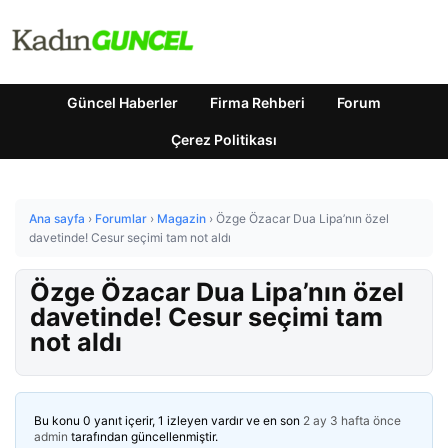
Güncel Haberler
Firma Rehberi
Forum
Çerez Politikası
Ana sayfa
›
Forumlar
›
Magazin
›
Özge Özacar Dua Lipa’nın özel
davetinde! Cesur seçimi tam not aldı
Özge Özacar Dua Lipa’nın özel
davetinde! Cesur seçimi tam
not aldı
Bu konu 0 yanıt içerir, 1 izleyen vardır ve en son
2 ay 3 hafta önce
admin
tarafından güncellenmiştir.