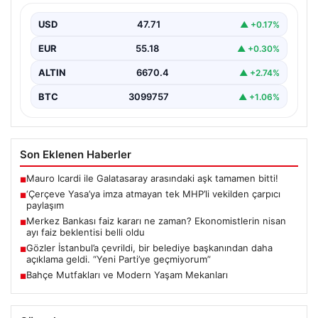
USD
47.71
▲ +0.17%
EUR
55.18
▲ +0.30%
ALTIN
6670.4
▲ +2.74%
BTC
3099757
▲ +1.06%
Son Eklenen Haberler
Mauro Icardi ile Galatasaray arasındaki aşk tamamen bitti!
■
‘Çerçeve Yasa’ya imza atmayan tek MHP’li vekilden çarpıcı
■
paylaşım
Merkez Bankası faiz kararı ne zaman? Ekonomistlerin nisan
■
ayı faiz beklentisi belli oldu
Gözler İstanbul’a çevrildi, bir belediye başkanından daha
■
açıklama geldi. “Yeni Parti’ye geçmiyorum”
Bahçe Mutfakları ve Modern Yaşam Mekanları
■