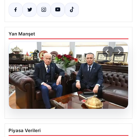
Yan Manşet
06.08.2026
‘Çerçeve Yasa’ya imza atmayan tek
Piyasa Verileri
MHP’li vekilden çarpıcı paylaşım