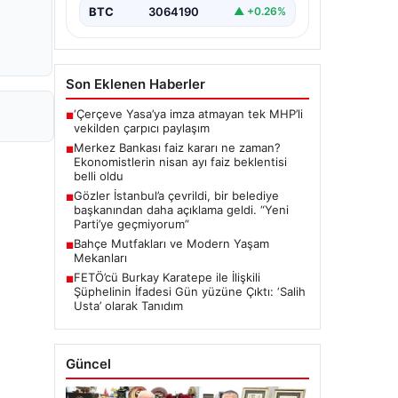
BTC
3064190
▲ +0.26%
Son Eklenen Haberler
‘Çerçeve Yasa’ya imza atmayan tek MHP’li
■
vekilden çarpıcı paylaşım
Merkez Bankası faiz kararı ne zaman?
■
Ekonomistlerin nisan ayı faiz beklentisi
belli oldu
Gözler İstanbul’a çevrildi, bir belediye
■
başkanından daha açıklama geldi. “Yeni
Parti’ye geçmiyorum”
Bahçe Mutfakları ve Modern Yaşam
■
Mekanları
FETÖ’cü Burkay Karatepe ile İlişkili
■
Şüphelinin İfadesi Gün yüzüne Çıktı: ‘Salih
Usta’ olarak Tanıdım
Güncel