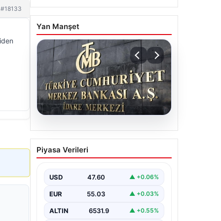
#18133
Yan Manşet
niden
05.08.2026
Merkez Bankası faiz kararı
Piyasa Verileri
ne zaman? Ekonomistlerin
nisan ayı faiz beklentisi
belli oldu
USD
47.60
▲ +0.06%
EUR
55.03
▲ +0.03%
ALTIN
6531.9
▲ +0.55%