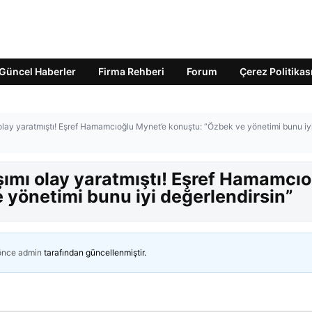
Güncel Haberler
Firma Rehberi
Forum
Çerez Politikas
olay yaratmıştı! Eşref Hamamcıoğlu Mynet’e konuştu: “Özbek ve yönetimi bunu iy
şımı olay yaratmıştı! Eşref Hamamcıo
 yönetimi bunu iyi değerlendirsin”
 önce
admin
tarafından güncellenmiştir.