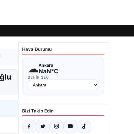
ı
Hava Durumu
i
☁
Ankara
NaN°C
ğlu
ŞEHIR SEÇ
Bizi Takip Edin