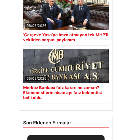
06/08/2026
‘Çerçeve Yasa’ya imza atmayan tek MHP’li
vekilden çarpıcı paylaşım
05/08/2026
Merkez Bankası faiz kararı ne zaman?
Ekonomistlerin nisan ayı faiz beklentisi
belli oldu
Son Eklenen Firmalar