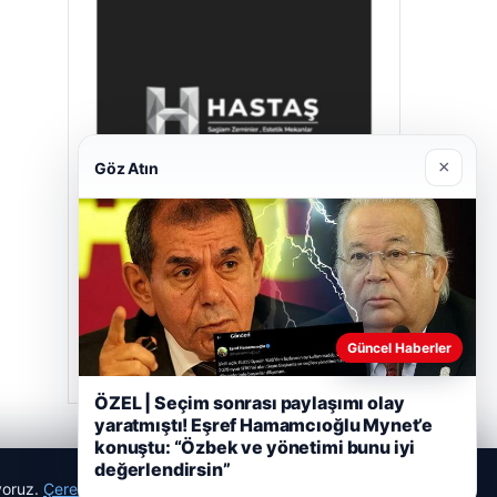
×
Göz Atın
Hastaş Beton
26/05/2026
Güncel Haberler
ÖZEL | Seçim sonrası paylaşımı olay
yaratmıştı! Eşref Hamamcıoğlu Mynet’e
konuştu: “Özbek ve yönetimi bunu iyi
değerlendirsin”
ıyoruz.
Çerez Politikamız
Reddet
Kabul Et