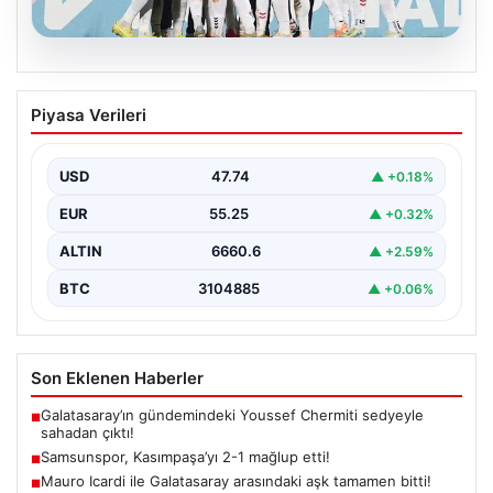
08.08.2026
Samsunspor, Kasımpaşa’yı 2-1 mağlup
Piyasa Verileri
etti!
USD
47.74
▲ +0.18%
EUR
55.25
▲ +0.32%
ALTIN
6660.6
▲ +2.59%
BTC
3104885
▲ +0.06%
Son Eklenen Haberler
Galatasaray’ın gündemindeki Youssef Chermiti sedyeyle
■
sahadan çıktı!
Samsunspor, Kasımpaşa’yı 2-1 mağlup etti!
■
Mauro Icardi ile Galatasaray arasındaki aşk tamamen bitti!
■