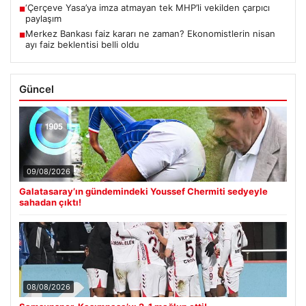
‘Çerçeve Yasa’ya imza atmayan tek MHP’li vekilden çarpıcı
■
paylaşım
Merkez Bankası faiz kararı ne zaman? Ekonomistlerin nisan
■
ayı faiz beklentisi belli oldu
Güncel
09/08/2026
Galatasaray’ın gündemindeki Youssef Chermiti sedyeyle
sahadan çıktı!
08/08/2026