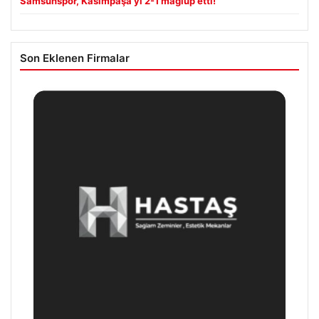
Samsunspor, Kasımpaşa’yı 2-1 mağlup etti!
Son Eklenen Firmalar