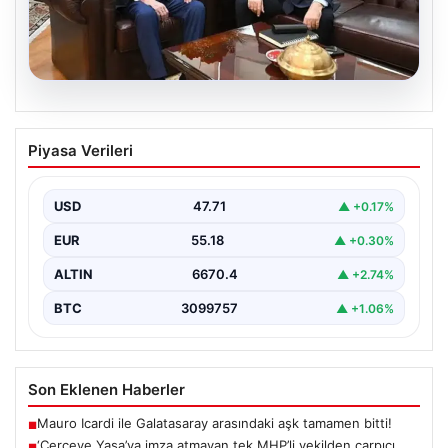
06.08.2026
‘Çerçeve Yasa’ya imza atmayan tek
Piyasa Verileri
MHP’li vekilden çarpıcı paylaşım
USD
47.71
▲ +0.17%
EUR
55.18
▲ +0.30%
ALTIN
6670.4
▲ +2.74%
BTC
3099757
▲ +1.06%
Son Eklenen Haberler
Mauro Icardi ile Galatasaray arasındaki aşk tamamen bitti!
■
‘Çerçeve Yasa’ya imza atmayan tek MHP’li vekilden çarpıcı
■