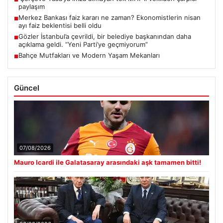
paylaşım
Merkez Bankası faiz kararı ne zaman? Ekonomistlerin nisan
■
ayı faiz beklentisi belli oldu
Gözler İstanbul’a çevrildi, bir belediye başkanından daha
■
açıklama geldi. “Yeni Parti’ye geçmiyorum”
Bahçe Mutfakları ve Modern Yaşam Mekanları
■
Güncel
07/08/2026
Mauro Icardi ile Galatasaray arasındaki aşk tamamen bitti!