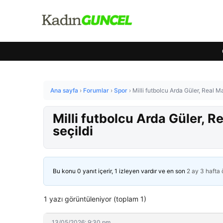
Ana sayfa
›
Forumlar
›
Spor
›
Milli futbolcu Arda Güler, Real M
Milli futbolcu Arda Güler, 
seçildi
Bu konu 0 yanıt içerir, 1 izleyen vardır ve en son
2 ay 3 hafta
1 yazı görüntüleniyor (toplam 1)
13/05/2026: 9:30 pm