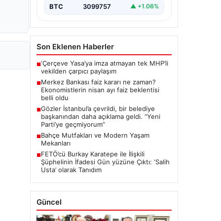
BTC
3099757
▲ +1.06%
Son Eklenen Haberler
‘Çerçeve Yasa’ya imza atmayan tek MHP’li
■
vekilden çarpıcı paylaşım
Merkez Bankası faiz kararı ne zaman?
■
Ekonomistlerin nisan ayı faiz beklentisi
belli oldu
Gözler İstanbul’a çevrildi, bir belediye
■
başkanından daha açıklama geldi. “Yeni
Parti’ye geçmiyorum”
Bahçe Mutfakları ve Modern Yaşam
■
Mekanları
FETÖ’cü Burkay Karatepe ile İlişkili
■
Şüphelinin İfadesi Gün yüzüne Çıktı: ‘Salih
Usta’ olarak Tanıdım
Güncel