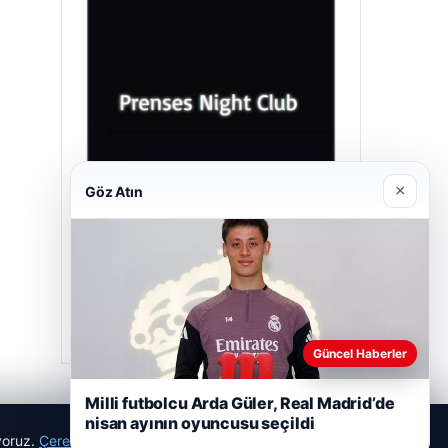
×
Göz Atın
Prenses Night Club
29/04/2026
Güncel Haberler
Milli futbolcu Arda Güler, Real Madrid’de
nisan ayının oyuncusu seçildi
ıyoruz.
Çerez Politikamız
Reddet
Kabul Et