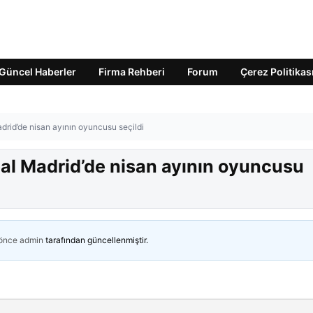
Güncel Haberler
Firma Rehberi
Forum
Çerez Politikas
adrid’de nisan ayının oyuncusu seçildi
Real Madrid’de nisan ayının oyuncusu
 önce
admin
tarafından güncellenmiştir.