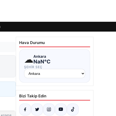
ı
Hava Durumu
☁
Ankara
NaN°C
ŞEHIR SEÇ
Bizi Takip Edin
#15616