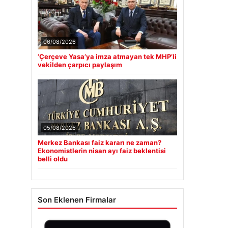
06/08/2026
‘Çerçeve Yasa’ya imza atmayan tek MHP’li
vekilden çarpıcı paylaşım
05/08/2026
Merkez Bankası faiz kararı ne zaman?
Ekonomistlerin nisan ayı faiz beklentisi
belli oldu
Son Eklenen Firmalar