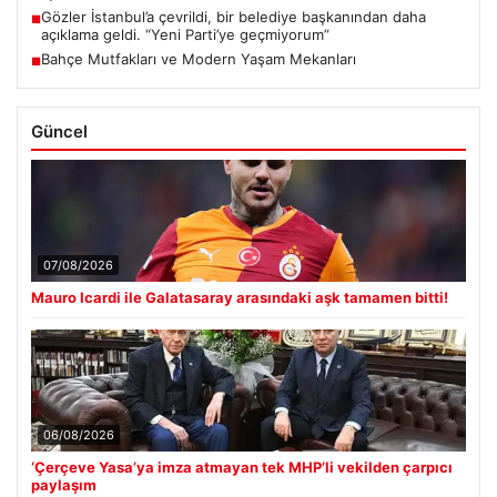
Gözler İstanbul’a çevrildi, bir belediye başkanından daha
■
açıklama geldi. “Yeni Parti’ye geçmiyorum”
Bahçe Mutfakları ve Modern Yaşam Mekanları
■
Güncel
07/08/2026
Mauro Icardi ile Galatasaray arasındaki aşk tamamen bitti!
06/08/2026
‘Çerçeve Yasa’ya imza atmayan tek MHP’li vekilden çarpıcı
paylaşım