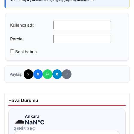
Kullanıcı adı:
Parola:
Beni hatırla
Paylaş:
Hava Durumu
☁
Ankara
NaN°C
ŞEHIR SEÇ