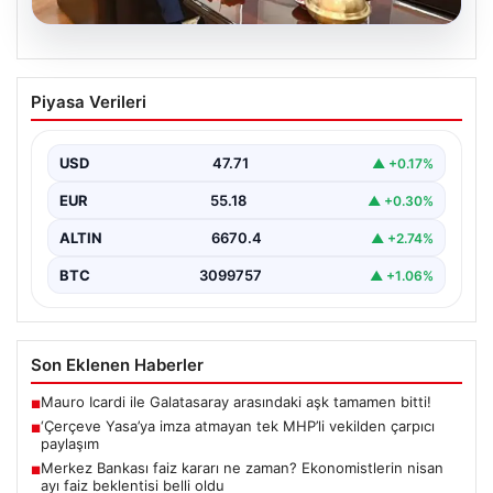
06.08.2026
‘Çerçeve Yasa’ya imza atmayan tek
Piyasa Verileri
MHP’li vekilden çarpıcı paylaşım
USD
47.71
▲ +0.17%
EUR
55.18
▲ +0.30%
ALTIN
6670.4
▲ +2.74%
BTC
3099757
▲ +1.06%
Son Eklenen Haberler
Mauro Icardi ile Galatasaray arasındaki aşk tamamen bitti!
■
‘Çerçeve Yasa’ya imza atmayan tek MHP’li vekilden çarpıcı
■
paylaşım
Merkez Bankası faiz kararı ne zaman? Ekonomistlerin nisan
■
ayı faiz beklentisi belli oldu