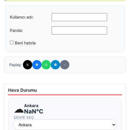
Kullanıcı adı:
Parola:
Beni hatırla
Paylaş:
Hava Durumu
☁
Ankara
NaN°C
ŞEHIR SEÇ