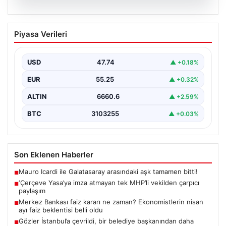
06.08.2026
‘Çerçeve Yasa’ya imza atmayan tek
Piyasa Verileri
MHP’li vekilden çarpıcı paylaşım
USD
47.74
▲ +0.18%
EUR
55.25
▲ +0.32%
ALTIN
6660.6
▲ +2.59%
BTC
3103255
▲ +0.03%
Son Eklenen Haberler
Mauro Icardi ile Galatasaray arasındaki aşk tamamen bitti!
■
‘Çerçeve Yasa’ya imza atmayan tek MHP’li vekilden çarpıcı
■
paylaşım
Merkez Bankası faiz kararı ne zaman? Ekonomistlerin nisan
■
ayı faiz beklentisi belli oldu
Gözler İstanbul’a çevrildi, bir belediye başkanından daha
■