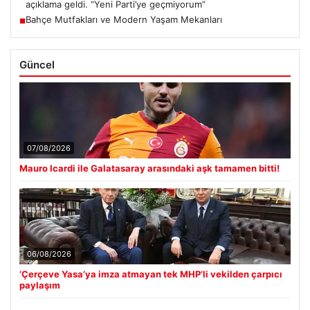
açıklama geldi. “Yeni Parti’ye geçmiyorum”
Bahçe Mutfakları ve Modern Yaşam Mekanları
■
Güncel
07/08/2026
Mauro Icardi ile Galatasaray arasındaki aşk tamamen bitti!
06/08/2026
‘Çerçeve Yasa’ya imza atmayan tek MHP’li vekilden çarpıcı
paylaşım