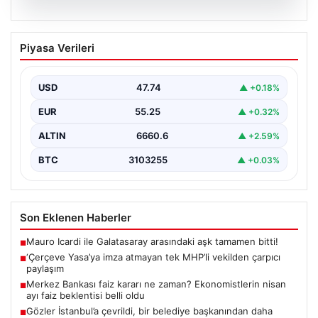
06.08.2026
‘Çerçeve Yasa’ya imza atmayan tek
Piyasa Verileri
MHP’li vekilden çarpıcı paylaşım
USD
47.74
▲ +0.18%
EUR
55.25
▲ +0.32%
ALTIN
6660.6
▲ +2.59%
BTC
3103255
▲ +0.03%
Son Eklenen Haberler
Mauro Icardi ile Galatasaray arasındaki aşk tamamen bitti!
■
‘Çerçeve Yasa’ya imza atmayan tek MHP’li vekilden çarpıcı
■
paylaşım
Merkez Bankası faiz kararı ne zaman? Ekonomistlerin nisan
■
ayı faiz beklentisi belli oldu
Gözler İstanbul’a çevrildi, bir belediye başkanından daha
■