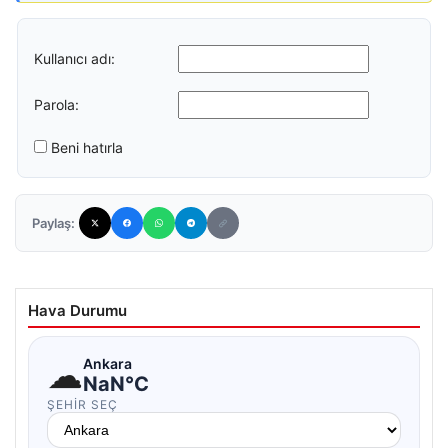
Kullanıcı adı:
Parola:
Beni hatırla
Paylaş:
Hava Durumu
☁
Ankara
NaN°C
ŞEHIR SEÇ