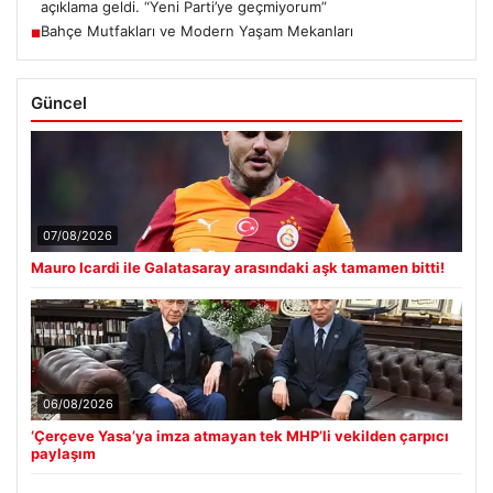
açıklama geldi. “Yeni Parti’ye geçmiyorum”
Bahçe Mutfakları ve Modern Yaşam Mekanları
■
Güncel
07/08/2026
Mauro Icardi ile Galatasaray arasındaki aşk tamamen bitti!
06/08/2026
‘Çerçeve Yasa’ya imza atmayan tek MHP’li vekilden çarpıcı
paylaşım