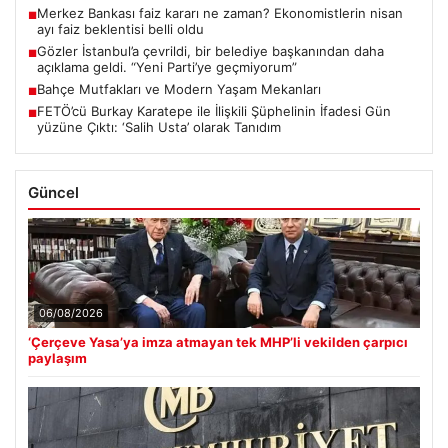
Merkez Bankası faiz kararı ne zaman? Ekonomistlerin nisan
■
ayı faiz beklentisi belli oldu
Gözler İstanbul’a çevrildi, bir belediye başkanından daha
■
açıklama geldi. “Yeni Parti’ye geçmiyorum”
Bahçe Mutfakları ve Modern Yaşam Mekanları
■
FETÖ’cü Burkay Karatepe ile İlişkili Şüphelinin İfadesi Gün
■
yüzüne Çıktı: ‘Salih Usta’ olarak Tanıdım
Güncel
06/08/2026
‘Çerçeve Yasa’ya imza atmayan tek MHP’li vekilden çarpıcı
paylaşım