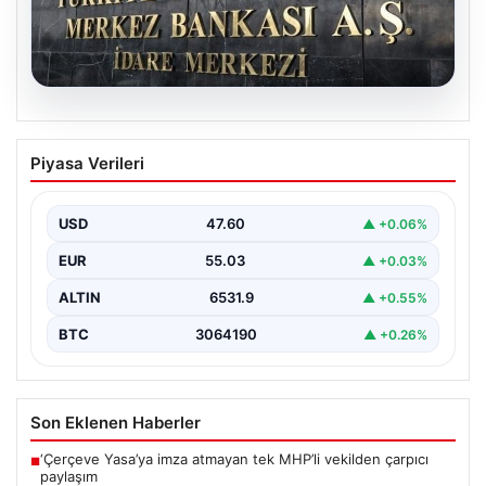
05.08.2026
Merkez Bankası faiz kararı ne zaman?
Piyasa Verileri
Ekonomistlerin nisan ayı faiz beklentisi
belli oldu
USD
47.60
▲ +0.06%
EUR
55.03
▲ +0.03%
ALTIN
6531.9
▲ +0.55%
BTC
3064190
▲ +0.26%
Son Eklenen Haberler
‘Çerçeve Yasa’ya imza atmayan tek MHP’li vekilden çarpıcı
■
paylaşım