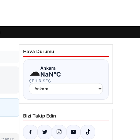
ı
Hava Durumu
☁
Ankara
NaN°C
ŞEHIR SEÇ
Bizi Takip Edin
#15057