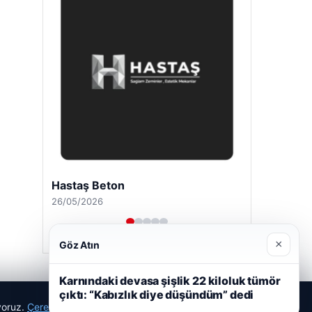
Hastaş Beton
26/05/2026
×
Göz Atın
Karnındaki devasa şişlik 22 kiloluk tümör
çıktı: “Kabızlık diye düşündüm” dedi
ıyoruz.
Çerez Politikamız
Reddet
Kabul Et