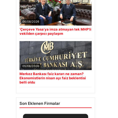
06/08/2026
‘Çerçeve Yasa’ya imza atmayan tek MHP’li
vekilden çarpıcı paylaşım
05/08/2026
Merkez Bankası faiz kararı ne zaman?
Ekonomistlerin nisan ayı faiz beklentisi
belli oldu
Son Eklenen Firmalar