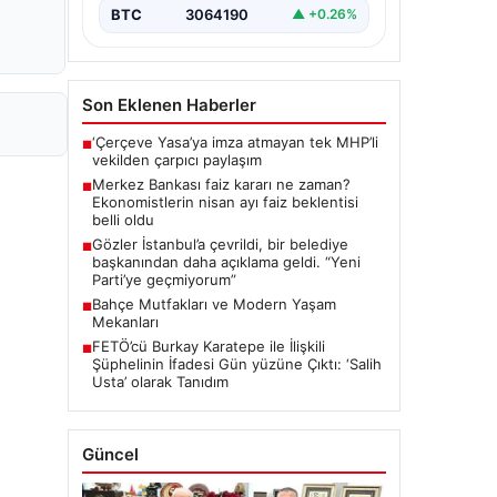
BTC
3064190
▲ +0.26%
Son Eklenen Haberler
‘Çerçeve Yasa’ya imza atmayan tek MHP’li
■
vekilden çarpıcı paylaşım
Merkez Bankası faiz kararı ne zaman?
■
Ekonomistlerin nisan ayı faiz beklentisi
belli oldu
Gözler İstanbul’a çevrildi, bir belediye
■
başkanından daha açıklama geldi. “Yeni
Parti’ye geçmiyorum”
Bahçe Mutfakları ve Modern Yaşam
■
Mekanları
FETÖ’cü Burkay Karatepe ile İlişkili
■
Şüphelinin İfadesi Gün yüzüne Çıktı: ‘Salih
Usta’ olarak Tanıdım
Güncel