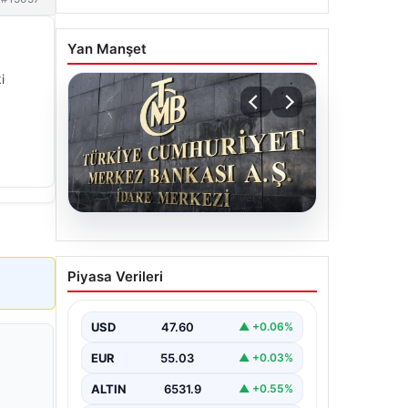
Yan Manşet
i
05.08.2026
Merkez Bankası faiz kararı
Piyasa Verileri
ne zaman? Ekonomistlerin
nisan ayı faiz beklentisi
belli oldu
USD
47.60
▲ +0.06%
EUR
55.03
▲ +0.03%
ALTIN
6531.9
▲ +0.55%