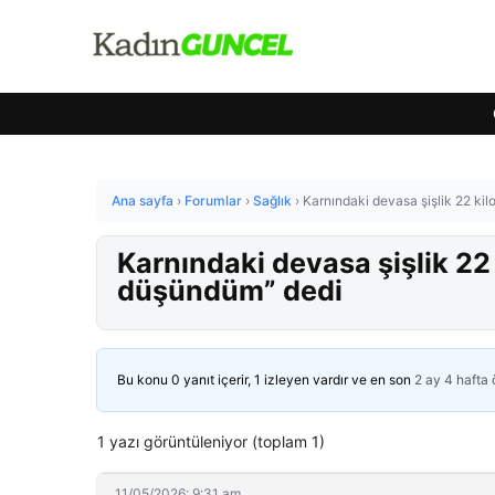
Ana sayfa
›
Forumlar
›
Sağlık
›
Karnındaki devasa şişlik 22 kil
Karnındaki devasa şişlik 22 
düşündüm” dedi
Bu konu 0 yanıt içerir, 1 izleyen vardır ve en son
2 ay 4 hafta
1 yazı görüntüleniyor (toplam 1)
11/05/2026: 9:31 am