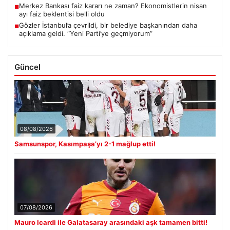
Merkez Bankası faiz kararı ne zaman? Ekonomistlerin nisan
■
ayı faiz beklentisi belli oldu
Gözler İstanbul’a çevrildi, bir belediye başkanından daha
■
açıklama geldi. “Yeni Parti’ye geçmiyorum”
Güncel
08/08/2026
Samsunspor, Kasımpaşa’yı 2-1 mağlup etti!
07/08/2026
Mauro Icardi ile Galatasaray arasındaki aşk tamamen bitti!