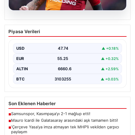
07.08.2026
Mauro Icardi ile Galatasaray arasındaki
Piyasa Verileri
aşk tamamen bitti!
USD
47.74
▲ +0.18%
EUR
55.25
▲ +0.32%
ALTIN
6660.6
▲ +2.59%
BTC
3103255
▲ +0.03%
Son Eklenen Haberler
Samsunspor, Kasımpaşa’yı 2-1 mağlup etti!
■
Mauro Icardi ile Galatasaray arasındaki aşk tamamen bitti!
■
‘Çerçeve Yasa’ya imza atmayan tek MHP’li vekilden çarpıcı
■
paylaşım