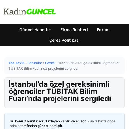
Güncel Haberler
Firma Rehberi
Forum
Çerez Politikası
Ana sayfa
›
Forumlar
›
Genel
›
İstanbul’da özel gereksinimli öğrenciler
TÜBİTAK Bilim Fuarı’nda projelerini sergiledi
İstanbul’da özel gereksinimli
öğrenciler TÜBİTAK Bilim
Fuarı’nda projelerini sergiledi
Bu konu 0 yanıt içerir, 1 izleyen vardır ve en son
2 ay 3 hafta önce
admin
tarafından güncellenmiştir.