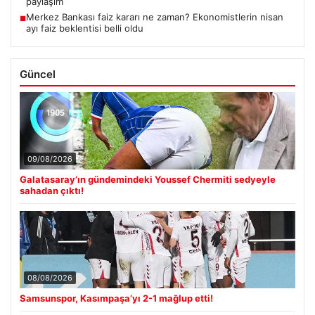
paylaşım
Merkez Bankası faiz kararı ne zaman? Ekonomistlerin nisan
■
ayı faiz beklentisi belli oldu
Güncel
09/08/2026
Galatasaray’ın gündemindeki Youssef Chermiti sedyeyle
sahadan çıktı!
08/08/2026
Samsunspor, Kasımpaşa’yı 2-1 mağlup etti!