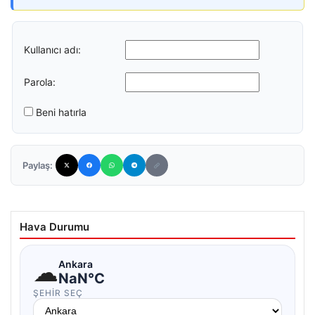
Kullanıcı adı:
Parola:
Beni hatırla
Paylaş:
Hava Durumu
☁
Ankara
NaN°C
ŞEHIR SEÇ