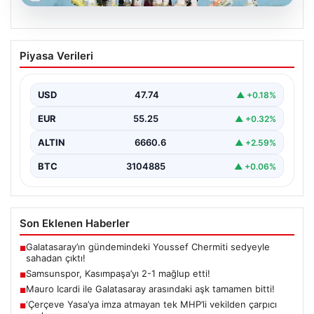
08.08.2026
Samsunspor, Kasımpaşa’yı 2-1 mağlup
Piyasa Verileri
etti!
USD
47.74
▲ +0.18%
EUR
55.25
▲ +0.32%
ALTIN
6660.6
▲ +2.59%
BTC
3104885
▲ +0.06%
Son Eklenen Haberler
Galatasaray’ın gündemindeki Youssef Chermiti sedyeyle
■
sahadan çıktı!
Samsunspor, Kasımpaşa’yı 2-1 mağlup etti!
■
Mauro Icardi ile Galatasaray arasındaki aşk tamamen bitti!
■
‘Çerçeve Yasa’ya imza atmayan tek MHP’li vekilden çarpıcı
■