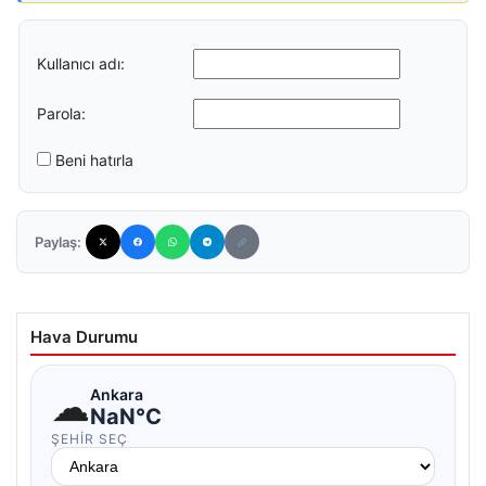
Kullanıcı adı:
Parola:
Beni hatırla
Paylaş:
Hava Durumu
☁
Ankara
NaN°C
ŞEHIR SEÇ