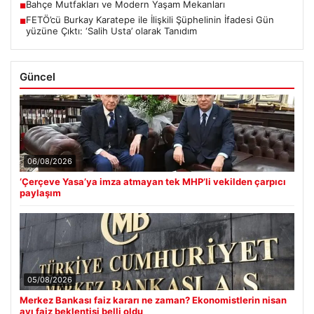
Bahçe Mutfakları ve Modern Yaşam Mekanları
■
FETÖ’cü Burkay Karatepe ile İlişkili Şüphelinin İfadesi Gün
■
yüzüne Çıktı: ‘Salih Usta’ olarak Tanıdım
Güncel
06/08/2026
‘Çerçeve Yasa’ya imza atmayan tek MHP’li vekilden çarpıcı
paylaşım
05/08/2026
Merkez Bankası faiz kararı ne zaman? Ekonomistlerin nisan
ayı faiz beklentisi belli oldu