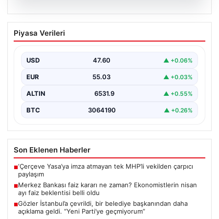
05.08.2026
Merkez Bankası faiz kararı ne zaman?
Piyasa Verileri
Ekonomistlerin nisan ayı faiz beklentisi
belli oldu
USD
47.60
▲ +0.06%
EUR
55.03
▲ +0.03%
ALTIN
6531.9
▲ +0.55%
BTC
3064190
▲ +0.26%
Son Eklenen Haberler
‘Çerçeve Yasa’ya imza atmayan tek MHP’li vekilden çarpıcı
■
paylaşım
Merkez Bankası faiz kararı ne zaman? Ekonomistlerin nisan
■
ayı faiz beklentisi belli oldu
Gözler İstanbul’a çevrildi, bir belediye başkanından daha
■
açıklama geldi. “Yeni Parti’ye geçmiyorum”