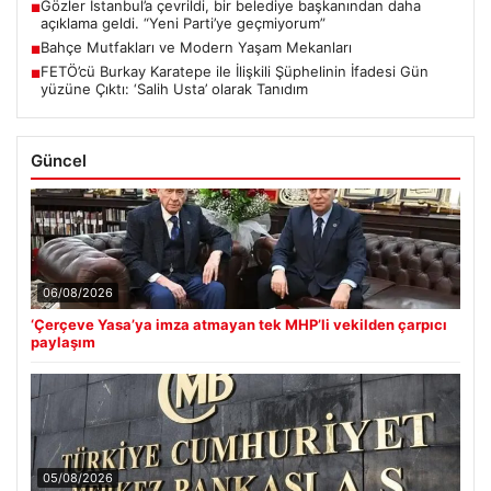
Gözler İstanbul’a çevrildi, bir belediye başkanından daha
■
açıklama geldi. “Yeni Parti’ye geçmiyorum”
Bahçe Mutfakları ve Modern Yaşam Mekanları
■
FETÖ’cü Burkay Karatepe ile İlişkili Şüphelinin İfadesi Gün
■
yüzüne Çıktı: ‘Salih Usta’ olarak Tanıdım
Güncel
06/08/2026
‘Çerçeve Yasa’ya imza atmayan tek MHP’li vekilden çarpıcı
paylaşım
05/08/2026