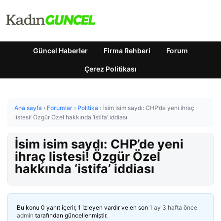
Güncel Haberler
Firma Rehberi
Forum
Çerez Politikası
Ana sayfa
›
Forumlar
›
Politika
›
İsim isim saydı: CHP’de yeni ihraç
listesi! Özgür Özel hakkında ‘istifa’ iddiası
İsim isim saydı: CHP’de yeni
ihraç listesi! Özgür Özel
hakkında ‘istifa’ iddiası
Bu konu 0 yanıt içerir, 1 izleyen vardır ve en son
1 ay 3 hafta önce
admin
tarafından güncellenmiştir.