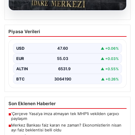
05.08.2026
Merkez Bankası faiz kararı ne zaman?
Piyasa Verileri
Ekonomistlerin nisan ayı faiz beklentisi
belli oldu
USD
47.60
▲ +0.06%
EUR
55.03
▲ +0.03%
ALTIN
6531.9
▲ +0.55%
BTC
3064190
▲ +0.26%
Son Eklenen Haberler
‘Çerçeve Yasa’ya imza atmayan tek MHP’li vekilden çarpıcı
■
paylaşım
Merkez Bankası faiz kararı ne zaman? Ekonomistlerin nisan
■
ayı faiz beklentisi belli oldu