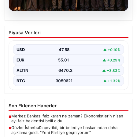
05.08.2026
Gözler İstanbul’a çevrildi, bir belediye
Piyasa Verileri
başkanından daha açıklama geldi. “Yeni
Parti’ye geçmiyorum”
USD
47.58
▲ +0.10%
{"title": "İstanbul'da Siyasi Gelişmeler ve Belediye
Başkanlarından Açıklamalar", "content": "İstanbul, son
EUR
55.01
▲ +0.29%
dönemde yaşanan siyasi…
ALTIN
6470.2
▲ +3.83%
BTC
3059621
▲ +1.32%
Son Eklenen Haberler
Merkez Bankası faiz kararı ne zaman? Ekonomistlerin nisan
■
ayı faiz beklentisi belli oldu
Gözler İstanbul’a çevrildi, bir belediye başkanından daha
■
açıklama geldi. “Yeni Parti’ye geçmiyorum”