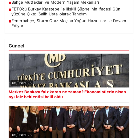
Bahçe Mutfakları ve Modern Yaşam Mekanları
■
FETÖ’cü Burkay Karatepe ile İlişkili Şüphelinin İfadesi Gün
■
yüzüne Çıktı: ‘Salih Usta’ olarak Tanıdım
Fenerbahçe, Sturm Graz Maçına Yoğun Hazırlıklar ile Devam
■
Ediyor
Güncel
05/08/2026
Merkez Bankası faiz kararı ne zaman? Ekonomistlerin nisan
ayı faiz beklentisi belli oldu
05/08/2026