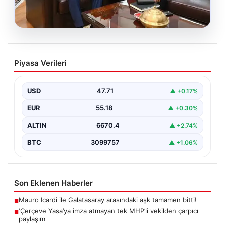
06.08.2026
‘Çerçeve Yasa’ya imza atmayan tek
Piyasa Verileri
MHP’li vekilden çarpıcı paylaşım
USD
47.71
▲ +0.17%
EUR
55.18
▲ +0.30%
ALTIN
6670.4
▲ +2.74%
BTC
3099757
▲ +1.06%
Son Eklenen Haberler
Mauro Icardi ile Galatasaray arasındaki aşk tamamen bitti!
■
‘Çerçeve Yasa’ya imza atmayan tek MHP’li vekilden çarpıcı
■
paylaşım