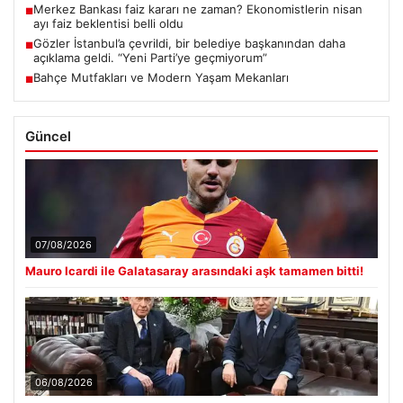
Merkez Bankası faiz kararı ne zaman? Ekonomistlerin nisan
■
ayı faiz beklentisi belli oldu
Gözler İstanbul’a çevrildi, bir belediye başkanından daha
■
açıklama geldi. “Yeni Parti’ye geçmiyorum”
Bahçe Mutfakları ve Modern Yaşam Mekanları
■
Güncel
07/08/2026
Mauro Icardi ile Galatasaray arasındaki aşk tamamen bitti!
06/08/2026