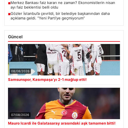
Merkez Bankası faiz kararı ne zaman? Ekonomistlerin nisan
■
ayı faiz beklentisi belli oldu
Gözler İstanbul’a çevrildi, bir belediye başkanından daha
■
açıklama geldi. “Yeni Parti’ye geçmiyorum”
Güncel
08/08/2026
Samsunspor, Kasımpaşa’yı 2-1 mağlup etti!
07/08/2026
Mauro Icardi ile Galatasaray arasındaki aşk tamamen bitti!