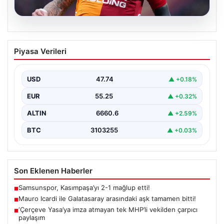
07.08.2026
Mauro Icardi ile Galatasaray arasındaki
Piyasa Verileri
aşk tamamen bitti!
USD
47.74
▲ +0.18%
EUR
55.25
▲ +0.32%
ALTIN
6660.6
▲ +2.59%
BTC
3103255
▲ +0.03%
Son Eklenen Haberler
Samsunspor, Kasımpaşa’yı 2-1 mağlup etti!
■
Mauro Icardi ile Galatasaray arasındaki aşk tamamen bitti!
■
‘Çerçeve Yasa’ya imza atmayan tek MHP’li vekilden çarpıcı
■
paylaşım