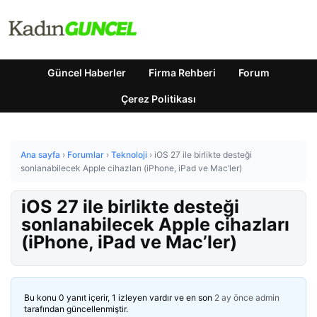
Güncel Haberler
Firma Rehberi
Forum
Çerez Politikası
Ana sayfa
›
Forumlar
›
Teknoloji
›
iOS 27 ile birlikte desteği
sonlanabilecek Apple cihazları (iPhone, iPad ve Mac’ler)
iOS 27 ile birlikte desteği
sonlanabilecek Apple cihazları
(iPhone, iPad ve Mac’ler)
Bu konu 0 yanıt içerir, 1 izleyen vardır ve en son
2 ay önce
admin
tarafından güncellenmiştir.