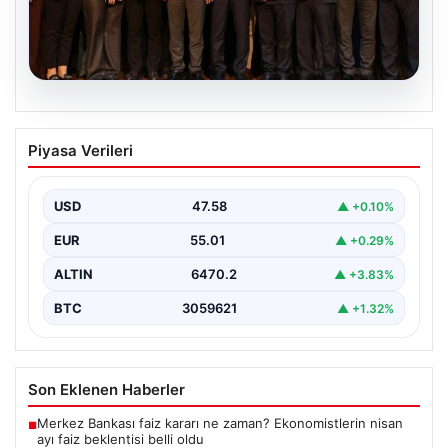
05.08.2026
Gözler İstanbul’a çevrildi, bir belediye
Piyasa Verileri
başkanından daha açıklama geldi. “Yeni
Parti’ye geçmiyorum”
USD
47.58
▲ +0.10%
{"title": "İstanbul'da Siyasi Gelişmeler ve Belediye
Başkanlarından Açıklamalar", "content": "İstanbul, son
EUR
55.01
▲ +0.29%
dönemde yaşanan siyasi…
ALTIN
6470.2
▲ +3.83%
BTC
3059621
▲ +1.32%
Son Eklenen Haberler
Merkez Bankası faiz kararı ne zaman? Ekonomistlerin nisan
■
ayı faiz beklentisi belli oldu