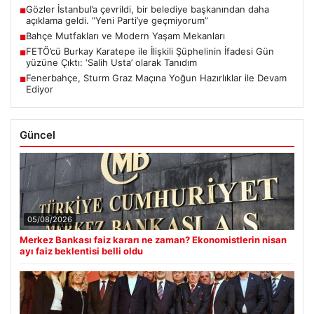
Gözler İstanbul’a çevrildi, bir belediye başkanından daha
■
açıklama geldi. “Yeni Parti’ye geçmiyorum”
Bahçe Mutfakları ve Modern Yaşam Mekanları
■
FETÖ’cü Burkay Karatepe ile İlişkili Şüphelinin İfadesi Gün
■
yüzüne Çıktı: ‘Salih Usta’ olarak Tanıdım
Fenerbahçe, Sturm Graz Maçına Yoğun Hazırlıklar ile Devam
■
Ediyor
Güncel
05/08/2026
Merkez Bankası faiz kararı ne zaman? Ekonomistlerin nisan
ayı faiz beklentisi belli oldu