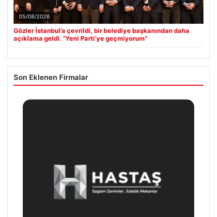
05/08/2026
Gözler İstanbul’a çevrildi, bir belediye başkanından daha
açıklama geldi. “Yeni Parti’ye geçmiyorum”
Son Eklenen Firmalar