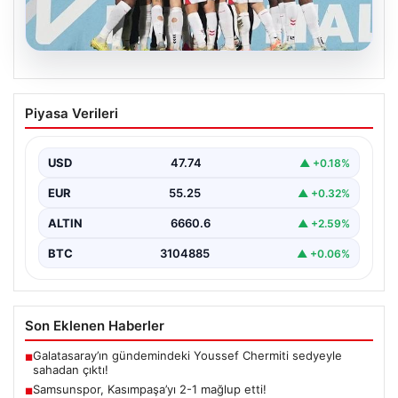
08.08.2026
Samsunspor, Kasımpaşa’yı 2-1 mağlup
Piyasa Verileri
etti!
USD
47.74
▲ +0.18%
EUR
55.25
▲ +0.32%
ALTIN
6660.6
▲ +2.59%
BTC
3104885
▲ +0.06%
Son Eklenen Haberler
Galatasaray’ın gündemindeki Youssef Chermiti sedyeyle
■
sahadan çıktı!
Samsunspor, Kasımpaşa’yı 2-1 mağlup etti!
■