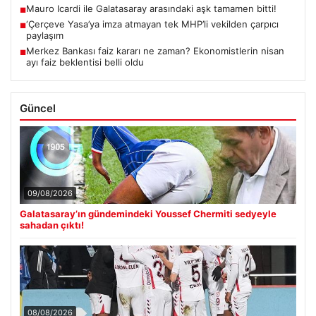
Mauro Icardi ile Galatasaray arasındaki aşk tamamen bitti!
■
‘Çerçeve Yasa’ya imza atmayan tek MHP’li vekilden çarpıcı
■
paylaşım
Merkez Bankası faiz kararı ne zaman? Ekonomistlerin nisan
■
ayı faiz beklentisi belli oldu
Güncel
09/08/2026
Galatasaray’ın gündemindeki Youssef Chermiti sedyeyle
sahadan çıktı!
08/08/2026