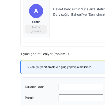
Devlet Bahçeli’nin “Öcalan’a statü” 
A
Dervişoğlu, Bahçeli’ye “Sen içimizd
admin
Anahtar
yönetici
1 yazı görüntüleniyor (toplam 1)
Bu konuyu yanıtlamak için giriş yapmış olmalısınız.
Kullanıcı adı:
Parola: