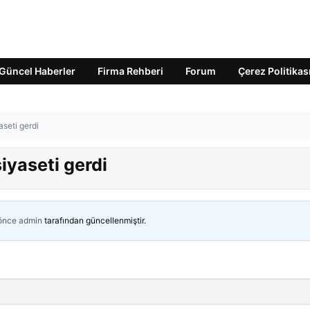
Güncel Haberler
Firma Rehberi
Forum
Çerez Politikas
yaseti gerdi
siyaseti gerdi
 önce
admin
tarafından güncellenmiştir.