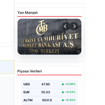
Yan Manşet
05.08.2026
Merkez Bankası faiz kararı
Piyasa Verileri
ne zaman? Ekonomistlerin
nisan ayı faiz beklentisi
belli oldu
USD
47.60
▲ +0.06%
EUR
55.03
▲ +0.03%
ALTIN
6531.9
▲ +0.55%