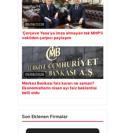
06/08/2026
‘Çerçeve Yasa’ya imza atmayan tek MHP’li
vekilden çarpıcı paylaşım
05/08/2026
Merkez Bankası faiz kararı ne zaman?
Ekonomistlerin nisan ayı faiz beklentisi
belli oldu
Son Eklenen Firmalar