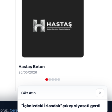
Hastaş Beton
26/05/2026
×
Göz Atın
“İçimizdeki İrlandalı” çıkışı siyaseti gerdi
ıyoruz.
Çerez Politikamız
Reddet
Kabul Et