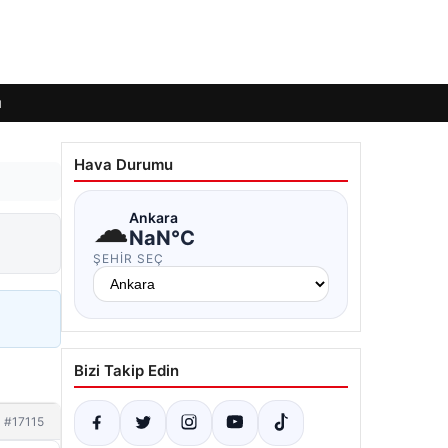
ı
Hava Durumu
☁
Ankara
NaN°C
ŞEHIR SEÇ
Bizi Takip Edin
#17115