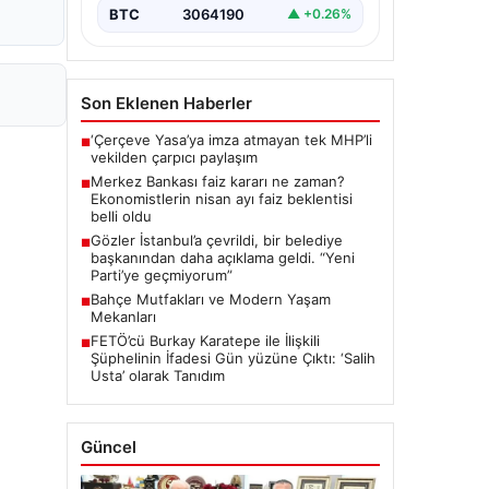
BTC
3064190
▲ +0.26%
Son Eklenen Haberler
‘Çerçeve Yasa’ya imza atmayan tek MHP’li
■
vekilden çarpıcı paylaşım
Merkez Bankası faiz kararı ne zaman?
■
Ekonomistlerin nisan ayı faiz beklentisi
belli oldu
Gözler İstanbul’a çevrildi, bir belediye
■
başkanından daha açıklama geldi. “Yeni
Parti’ye geçmiyorum”
Bahçe Mutfakları ve Modern Yaşam
■
Mekanları
FETÖ’cü Burkay Karatepe ile İlişkili
■
Şüphelinin İfadesi Gün yüzüne Çıktı: ‘Salih
Usta’ olarak Tanıdım
Güncel