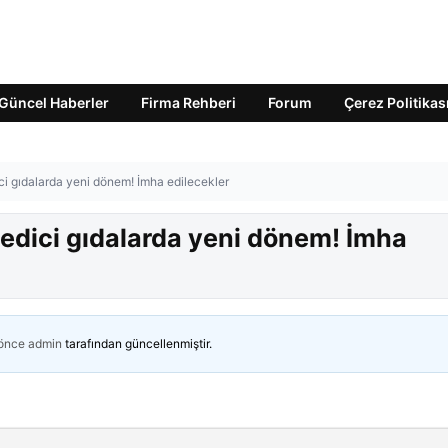
Güncel Haberler
Firma Rehberi
Forum
Çerez Politikas
ci gıdalarda yeni dönem! İmha edilecekler
 edici gıdalarda yeni dönem! İmha
 önce
admin
tarafından güncellenmiştir.