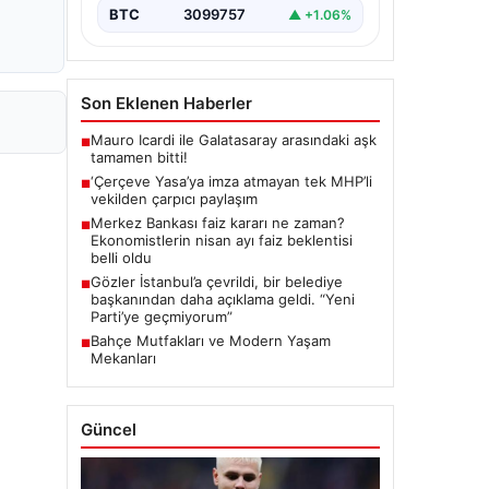
BTC
3099757
▲ +1.06%
Son Eklenen Haberler
Mauro Icardi ile Galatasaray arasındaki aşk
■
tamamen bitti!
‘Çerçeve Yasa’ya imza atmayan tek MHP’li
■
vekilden çarpıcı paylaşım
Merkez Bankası faiz kararı ne zaman?
■
Ekonomistlerin nisan ayı faiz beklentisi
belli oldu
Gözler İstanbul’a çevrildi, bir belediye
■
başkanından daha açıklama geldi. “Yeni
Parti’ye geçmiyorum”
Bahçe Mutfakları ve Modern Yaşam
■
Mekanları
Güncel