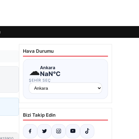
ı
Hava Durumu
☁
Ankara
NaN°C
ŞEHIR SEÇ
Bizi Takip Edin
#15900