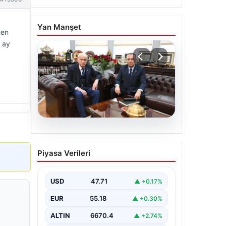
Yan Manşet
men
6 ay
06.08.2026
‘Çerçeve Yasa’ya imza
Piyasa Verileri
atmayan tek MHP’li
vekilden çarpıcı paylaşım
USD
47.71
▲ +0.17%
EUR
55.18
▲ +0.30%
ALTIN
6670.4
▲ +2.74%