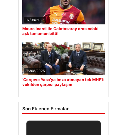
07/08/2026
Mauro Icardi ile Galatasaray arasındaki
aşk tamamen bitti!
06/08/2026
‘Çerçeve Yasa’ya imza atmayan tek MHP’li
vekilden çarpıcı paylaşım
Son Eklenen Firmalar