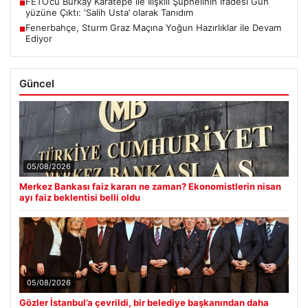
FETÖ’cü Burkay Karatepe ile İlişkili Şüphelinin İfadesi Gün
■
yüzüne Çıktı: ‘Salih Usta’ olarak Tanıdım
Fenerbahçe, Sturm Graz Maçına Yoğun Hazırlıklar ile Devam
■
Ediyor
Güncel
05/08/2026
Merkez Bankası faiz kararı ne zaman? Ekonomistlerin nisan
ayı faiz beklentisi belli oldu
05/08/2026
Gözler İstanbul’a çevrildi, bir belediye başkanından daha