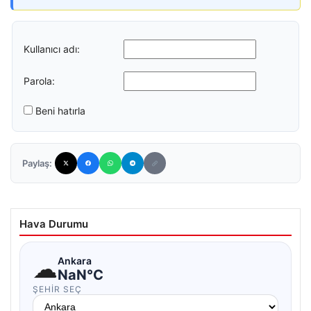
Kullanıcı adı:
Parola:
Beni hatırla
Paylaş:
Hava Durumu
☁
Ankara
NaN°C
ŞEHIR SEÇ