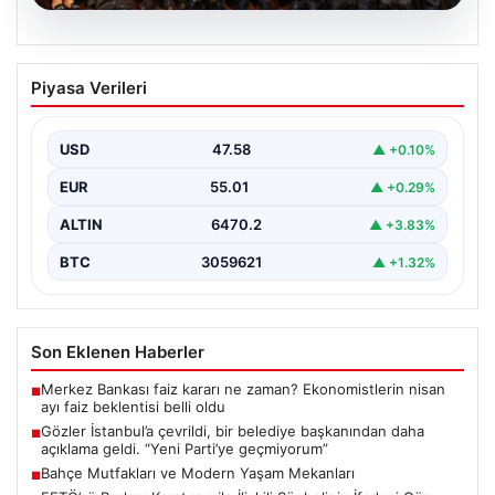
05.08.2026
Gözler İstanbul’a çevrildi, bir belediye
Piyasa Verileri
başkanından daha açıklama geldi. “Yeni
Parti’ye geçmiyorum”
USD
47.58
▲ +0.10%
{"title": "İstanbul'da Siyasi Gelişmeler ve Belediye
Başkanlarından Açıklamalar", "content": "İstanbul, son
EUR
55.01
▲ +0.29%
dönemde yaşanan siyasi…
ALTIN
6470.2
▲ +3.83%
BTC
3059621
▲ +1.32%
Son Eklenen Haberler
Merkez Bankası faiz kararı ne zaman? Ekonomistlerin nisan
■
ayı faiz beklentisi belli oldu
Gözler İstanbul’a çevrildi, bir belediye başkanından daha
■
açıklama geldi. “Yeni Parti’ye geçmiyorum”
Bahçe Mutfakları ve Modern Yaşam Mekanları
■