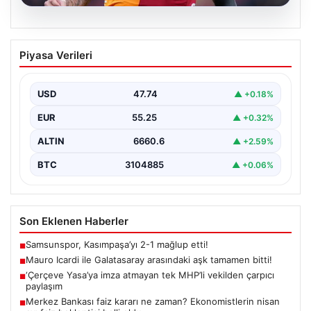
07.08.2026
Mauro Icardi ile Galatasaray arasındaki
Piyasa Verileri
aşk tamamen bitti!
USD
47.74
▲ +0.18%
EUR
55.25
▲ +0.32%
ALTIN
6660.6
▲ +2.59%
BTC
3104885
▲ +0.06%
Son Eklenen Haberler
Samsunspor, Kasımpaşa’yı 2-1 mağlup etti!
■
Mauro Icardi ile Galatasaray arasındaki aşk tamamen bitti!
■
‘Çerçeve Yasa’ya imza atmayan tek MHP’li vekilden çarpıcı
■
paylaşım
Merkez Bankası faiz kararı ne zaman? Ekonomistlerin nisan
■