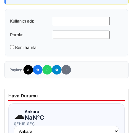
Kullanıcı adı:
Parola:
Beni hatırla
Paylaş:
Hava Durumu
☁
Ankara
NaN°C
ŞEHIR SEÇ