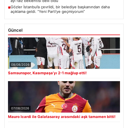
ayı faiz beklentisi belli oldu
Gözler İstanbul’a çevrildi, bir belediye başkanından daha
■
açıklama geldi. “Yeni Parti’ye geçmiyorum”
Güncel
08/08/2026
Samsunspor, Kasımpaşa’yı 2-1 mağlup etti!
07/08/2026
Mauro Icardi ile Galatasaray arasındaki aşk tamamen bitti!