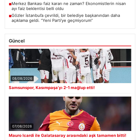
Merkez Bankası faiz kararı ne zaman? Ekonomistlerin nisan
■
ayı faiz beklentisi belli oldu
Gözler İstanbul’a çevrildi, bir belediye başkanından daha
■
açıklama geldi. “Yeni Parti’ye geçmiyorum”
Güncel
08/08/2026
Samsunspor, Kasımpaşa’yı 2-1 mağlup etti!
07/08/2026
Mauro Icardi ile Galatasaray arasındaki aşk tamamen bitti!