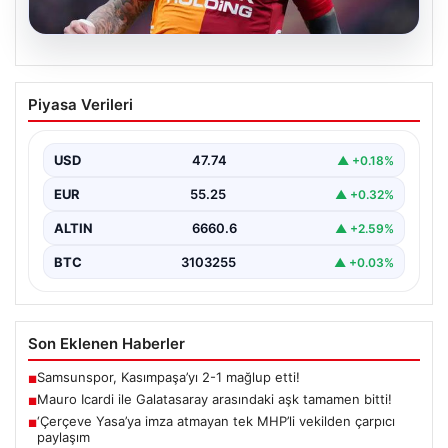
07.08.2026
Mauro Icardi ile Galatasaray arasındaki
Piyasa Verileri
aşk tamamen bitti!
USD
47.74
▲ +0.18%
EUR
55.25
▲ +0.32%
ALTIN
6660.6
▲ +2.59%
BTC
3103255
▲ +0.03%
Son Eklenen Haberler
Samsunspor, Kasımpaşa’yı 2-1 mağlup etti!
■
Mauro Icardi ile Galatasaray arasındaki aşk tamamen bitti!
■
‘Çerçeve Yasa’ya imza atmayan tek MHP’li vekilden çarpıcı
■
paylaşım