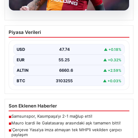
07.08.2026
Mauro Icardi ile Galatasaray arasındaki
Piyasa Verileri
aşk tamamen bitti!
USD
47.74
▲ +0.18%
EUR
55.25
▲ +0.32%
ALTIN
6660.6
▲ +2.59%
BTC
3103255
▲ +0.03%
Son Eklenen Haberler
Samsunspor, Kasımpaşa’yı 2-1 mağlup etti!
■
Mauro Icardi ile Galatasaray arasındaki aşk tamamen bitti!
■
‘Çerçeve Yasa’ya imza atmayan tek MHP’li vekilden çarpıcı
■
paylaşım