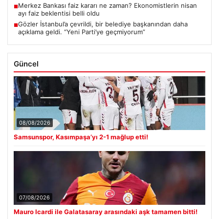
Merkez Bankası faiz kararı ne zaman? Ekonomistlerin nisan
■
ayı faiz beklentisi belli oldu
Gözler İstanbul’a çevrildi, bir belediye başkanından daha
■
açıklama geldi. “Yeni Parti’ye geçmiyorum”
Güncel
08/08/2026
Samsunspor, Kasımpaşa’yı 2-1 mağlup etti!
07/08/2026
Mauro Icardi ile Galatasaray arasındaki aşk tamamen bitti!