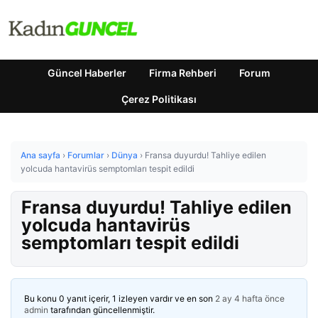
Güncel Haberler
Firma Rehberi
Forum
Çerez Politikası
Ana sayfa
›
Forumlar
›
Dünya
›
Fransa duyurdu! Tahliye edilen
yolcuda hantavirüs semptomları tespit edildi
Fransa duyurdu! Tahliye edilen
yolcuda hantavirüs
semptomları tespit edildi
Bu konu 0 yanıt içerir, 1 izleyen vardır ve en son
2 ay 4 hafta önce
admin
tarafından güncellenmiştir.