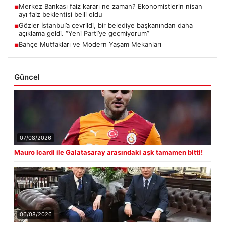
Merkez Bankası faiz kararı ne zaman? Ekonomistlerin nisan
■
ayı faiz beklentisi belli oldu
Gözler İstanbul’a çevrildi, bir belediye başkanından daha
■
açıklama geldi. “Yeni Parti’ye geçmiyorum”
Bahçe Mutfakları ve Modern Yaşam Mekanları
■
Güncel
07/08/2026
Mauro Icardi ile Galatasaray arasındaki aşk tamamen bitti!
06/08/2026