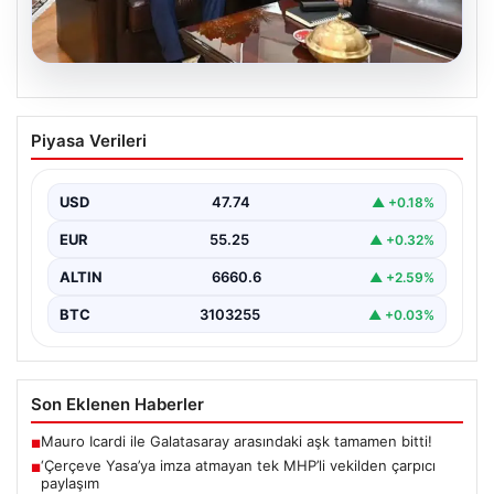
06.08.2026
‘Çerçeve Yasa’ya imza atmayan tek
Piyasa Verileri
MHP’li vekilden çarpıcı paylaşım
USD
47.74
▲ +0.18%
EUR
55.25
▲ +0.32%
ALTIN
6660.6
▲ +2.59%
BTC
3103255
▲ +0.03%
Son Eklenen Haberler
Mauro Icardi ile Galatasaray arasındaki aşk tamamen bitti!
■
‘Çerçeve Yasa’ya imza atmayan tek MHP’li vekilden çarpıcı
■
paylaşım