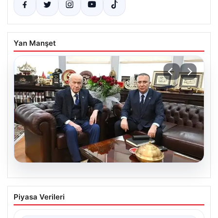
Yan Manşet
06.08.2026
‘Çerçeve Yasa’ya imza atmayan tek
Piyasa Verileri
MHP’li vekilden çarpıcı paylaşım