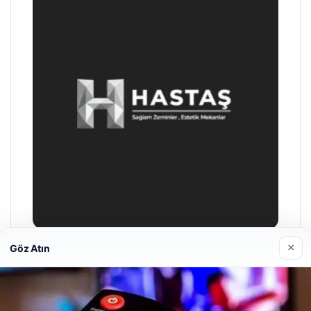
×
Göz Atın
Prenses Night Club
29/04/2026