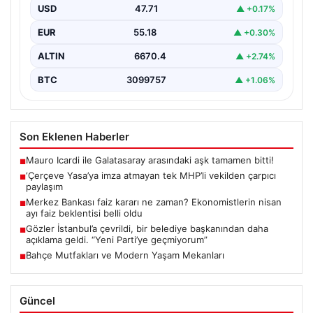
USD
47.71
▲ +0.17%
EUR
55.18
▲ +0.30%
ALTIN
6670.4
▲ +2.74%
BTC
3099757
▲ +1.06%
Son Eklenen Haberler
Mauro Icardi ile Galatasaray arasındaki aşk tamamen bitti!
■
‘Çerçeve Yasa’ya imza atmayan tek MHP’li vekilden çarpıcı
■
paylaşım
Merkez Bankası faiz kararı ne zaman? Ekonomistlerin nisan
■
ayı faiz beklentisi belli oldu
Gözler İstanbul’a çevrildi, bir belediye başkanından daha
■
açıklama geldi. “Yeni Parti’ye geçmiyorum”
Bahçe Mutfakları ve Modern Yaşam Mekanları
■
Güncel