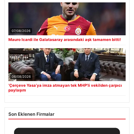
07/08/2026
Mauro Icardi ile Galatasaray arasındaki aşk tamamen bitti!
06/08/2026
‘Çerçeve Yasa’ya imza atmayan tek MHP’li vekilden çarpıcı
paylaşım
Son Eklenen Firmalar