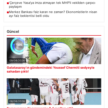
‘Çerçeve Yasa’ya imza atmayan tek MHP’li vekilden çarpıcı
■
paylaşım
Merkez Bankası faiz kararı ne zaman? Ekonomistlerin nisan
■
ayı faiz beklentisi belli oldu
Güncel
09/08/2026
Galatasaray’ın gündemindeki Youssef Chermiti sedyeyle
sahadan çıktı!
08/08/2026