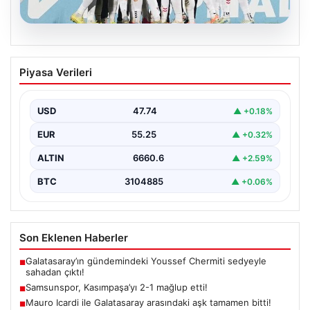
08.08.2026
Samsunspor, Kasımpaşa’yı 2-1 mağlup
Piyasa Verileri
etti!
USD
47.74
▲ +0.18%
EUR
55.25
▲ +0.32%
ALTIN
6660.6
▲ +2.59%
BTC
3104885
▲ +0.06%
Son Eklenen Haberler
Galatasaray’ın gündemindeki Youssef Chermiti sedyeyle
■
sahadan çıktı!
Samsunspor, Kasımpaşa’yı 2-1 mağlup etti!
■
Mauro Icardi ile Galatasaray arasındaki aşk tamamen bitti!
■