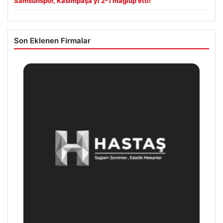
Samsunspor, Kasımpaşa’yı 2-1 mağlup etti!
Son Eklenen Firmalar