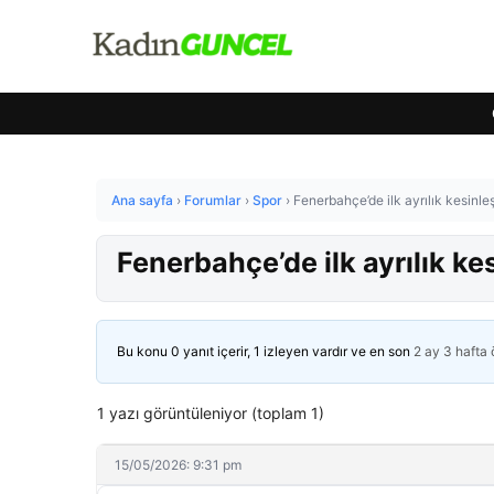
Ana sayfa
›
Forumlar
›
Spor
›
Fenerbahçe’de ilk ayrılık kesinleş
Fenerbahçe’de ilk ayrılık ke
Bu konu 0 yanıt içerir, 1 izleyen vardır ve en son
2 ay 3 hafta
1 yazı görüntüleniyor (toplam 1)
15/05/2026: 9:31 pm