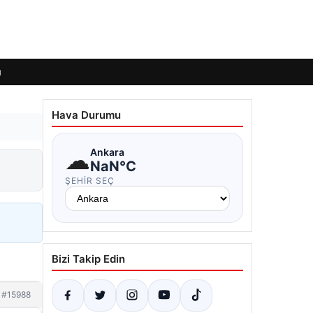
ı
Hava Durumu
☁
Ankara
NaN°C
ŞEHIR SEÇ
Bizi Takip Edin
#15988