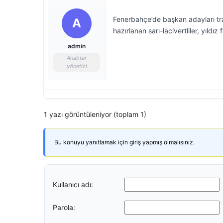
Fenerbahçe’de başkan adayları tra
A
hazırlanan sarı-lacivertliler, yıldız
admin
Anahtar
yönetici
1 yazı görüntüleniyor (toplam 1)
Bu konuyu yanıtlamak için giriş yapmış olmalısınız.
Kullanıcı adı:
Parola: