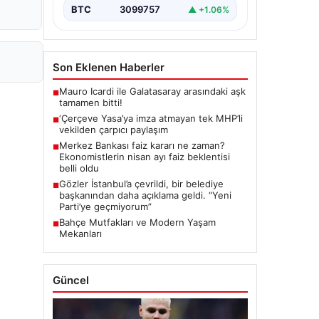
BTC
3099757
▲ +1.06%
Son Eklenen Haberler
Mauro Icardi ile Galatasaray arasındaki aşk
■
tamamen bitti!
‘Çerçeve Yasa’ya imza atmayan tek MHP’li
■
vekilden çarpıcı paylaşım
Merkez Bankası faiz kararı ne zaman?
■
Ekonomistlerin nisan ayı faiz beklentisi
belli oldu
Gözler İstanbul’a çevrildi, bir belediye
■
başkanından daha açıklama geldi. “Yeni
Parti’ye geçmiyorum”
Bahçe Mutfakları ve Modern Yaşam
■
Mekanları
Güncel