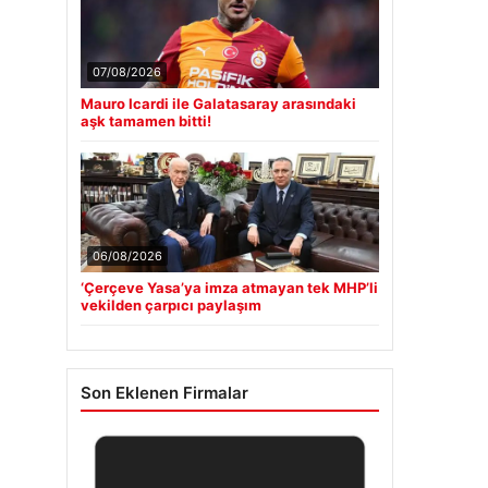
07/08/2026
Mauro Icardi ile Galatasaray arasındaki
aşk tamamen bitti!
06/08/2026
‘Çerçeve Yasa’ya imza atmayan tek MHP’li
vekilden çarpıcı paylaşım
Son Eklenen Firmalar