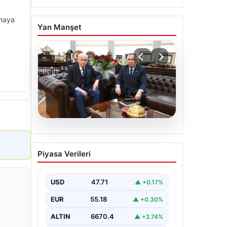
şmaya
Yan Manşet
06.08.2026
‘Çerçeve Yasa’ya imza
Piyasa Verileri
atmayan tek MHP’li
vekilden çarpıcı paylaşım
USD
47.71
▲ +0.17%
EUR
55.18
▲ +0.30%
ALTIN
6670.4
▲ +2.74%