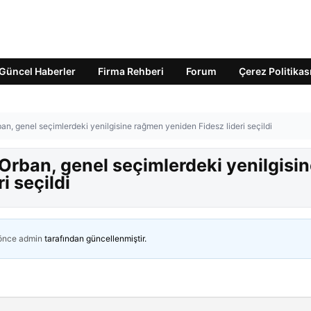
Güncel Haberler
Firma Rehberi
Forum
Çerez Politikas
n, genel seçimlerdeki yenilgisine rağmen yeniden Fidesz lideri seçildi
Orban, genel seçimlerdeki yenilgisi
i seçildi
 önce
admin
tarafından güncellenmiştir.