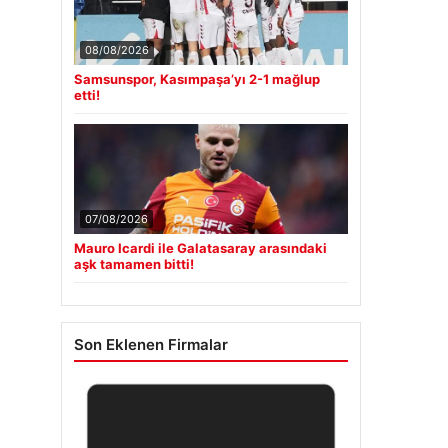
08/08/2026
Samsunspor, Kasımpaşa’yı 2-1 mağlup
etti!
07/08/2026
Mauro Icardi ile Galatasaray arasındaki
aşk tamamen bitti!
Son Eklenen Firmalar