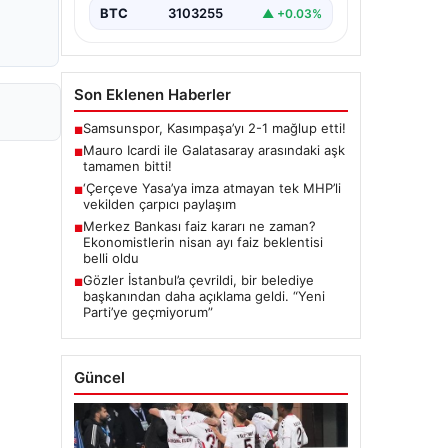
BTC
3103255
▲ +0.03%
Son Eklenen Haberler
Samsunspor, Kasımpaşa’yı 2-1 mağlup etti!
■
Mauro Icardi ile Galatasaray arasındaki aşk
■
tamamen bitti!
‘Çerçeve Yasa’ya imza atmayan tek MHP’li
■
vekilden çarpıcı paylaşım
Merkez Bankası faiz kararı ne zaman?
■
Ekonomistlerin nisan ayı faiz beklentisi
belli oldu
Gözler İstanbul’a çevrildi, bir belediye
■
başkanından daha açıklama geldi. “Yeni
Parti’ye geçmiyorum”
Güncel