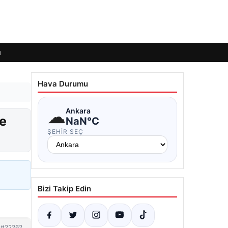
ı
Hava Durumu
☁
Ankara
ne
NaN°C
ŞEHIR SEÇ
Bizi Takip Edin
#22262