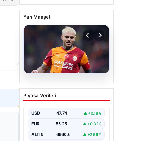
Yan Manşet
07.08.2026
Mauro Icardi ile
Piyasa Verileri
Galatasaray arasındaki
aşk tamamen bitti!
USD
47.74
▲ +0.18%
EUR
55.25
▲ +0.32%
ALTIN
6660.6
▲ +2.59%