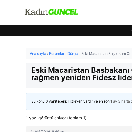
Ana sayfa
›
Forumlar
›
Dünya
›
Eski Macaristan Başbakanı Orba
Eski Macaristan Başbakanı 
rağmen yeniden Fidesz lider
Bu konu 0 yanıt içerir, 1 izleyen vardır ve en son
1 ay 3 hafta
1 yazı görüntüleniyor (toplam 1)
14/06/2026: 6:49 am